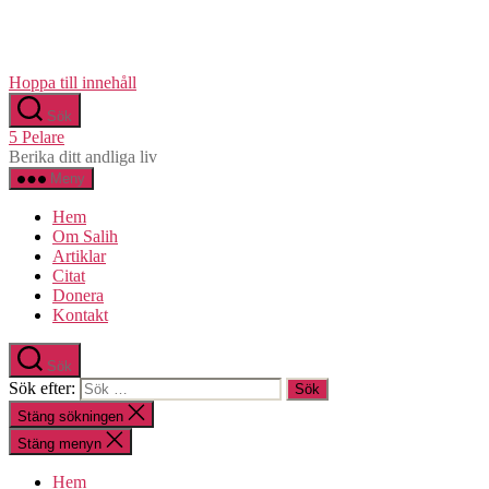
Hoppa till innehåll
Sök
5 Pelare
Berika ditt andliga liv
Meny
Hem
Om Salih
Artiklar
Citat
Donera
Kontakt
Sök
Sök efter:
Stäng sökningen
Stäng menyn
Hem