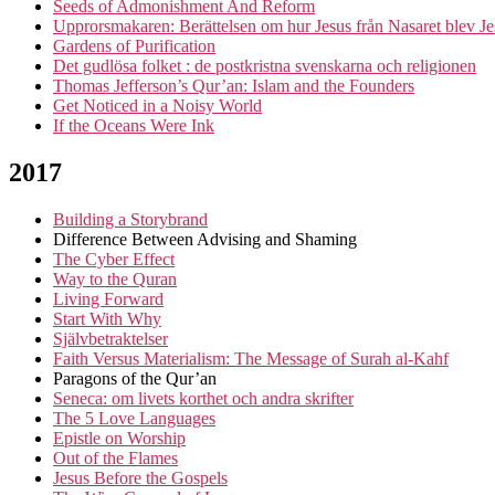
Seeds of Admonishment And Reform
Upprorsmakaren: Berättelsen om hur Jesus från Nasaret blev Je
Gardens of Purification
Det gudlösa folket : de postkristna svenskarna och religionen
Thomas Jefferson’s Qur’an: Islam and the Founders
Get Noticed in a Noisy World
If the Oceans Were Ink
2017
Building a Storybrand
Difference Between Advising and Shaming
The Cyber Effect
Way to the Quran
Living Forward
Start With Why
Självbetraktelser
Faith Versus Materialism: The Message of Surah al-Kahf
Paragons of the Qur’an
Seneca: om livets korthet och andra skrifter
The 5 Love Languages
Epistle on Worship
Out of the Flames
Jesus Before the Gospels