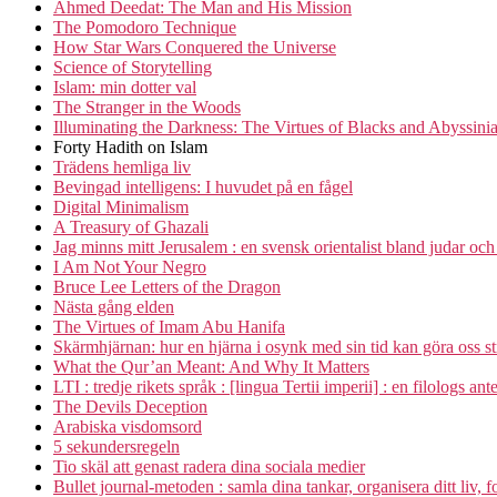
Ahmed Deedat: The Man and His Mission
The Pomodoro Technique
How Star Wars Conquered the Universe
Science of Storytelling
Islam: min dotter val
The Stranger in the Woods
Illuminating the Darkness: The Virtues of Blacks and Abyssini
Forty Hadith on Islam
Trädens hemliga liv
Bevingad intelligens: I huvudet på en fågel
Digital Minimalism
A Treasury of Ghazali
Jag minns mitt Jerusalem : en svensk orientalist bland judar och
I Am Not Your Negro
Bruce Lee Letters of the Dragon
Nästa gång elden
The Virtues of Imam Abu Hanifa
Skärmhjärnan: hur en hjärna i osynk med sin tid kan göra oss s
What the Qur’an Meant: And Why It Matters
LTI : tredje rikets språk : [lingua Tertii imperii] : en filologs a
The Devils Deception
Arabiska visdomsord
5 sekundersregeln
Tio skäl att genast radera dina sociala medier
Bullet journal-metoden : samla dina tankar, organisera ditt liv, 