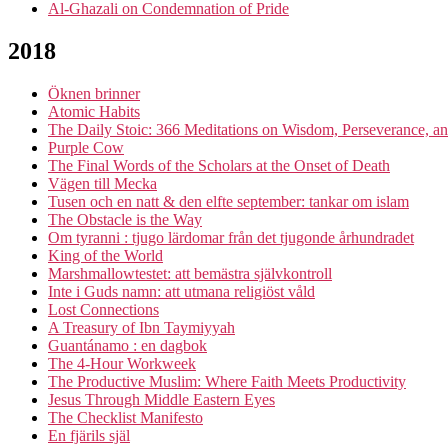
Al-Ghazali on Condemnation of Pride
2018
Öknen brinner
Atomic Habits
The Daily Stoic: 366 Meditations on Wisdom, Perseverance, and
Purple Cow
The Final Words of the Scholars at the Onset of Death
Vägen till Mecka
Tusen och en natt & den elfte september: tankar om islam
The Obstacle is the Way
Om tyranni : tjugo lärdomar från det tjugonde århundradet
King of the World
Marshmallowtestet: att bemästra självkontroll
Inte i Guds namn: att utmana religiöst våld
Lost Connections
A Treasury of Ibn Taymiyyah
Guantánamo : en dagbok
The 4-Hour Workweek
The Productive Muslim: Where Faith Meets Productivity
Jesus Through Middle Eastern Eyes
The Checklist Manifesto
En fjärils själ