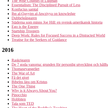
The Wise Counsel of Luqman
Essentialism: The Disciplined Pursuit of Less
Konfucius samtal
Ibn al-Qayyim al-Jawziyya on knowledge
Dubbelgångaren
Städerna som minns Joe Hill: en svensk-amerikansk historia
Ego is the Enemy
Startship Troopers
Deep Work: Rules for Focused Success in a Distracted World
Treatise for the Seekers of Guidance
2016
Raskrigaren
De 7 goda vanorna: grunden för personlig utveckling och hållba
Thomasevangeliet
The War of Art
Få det gjort
Bibelns lära om Kristus
The One Thing
Why is it Always About You?
Pinocchio
Hobbiten
Tala som TED
The Heart of the Buddha’s Teaching