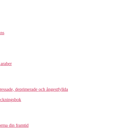
ans
 araber
tressade, deprimerade och ångestfyllda
nteckningsbok
forma din framtid