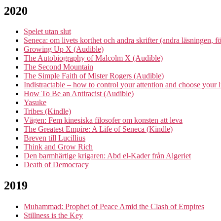
2020
Spelet utan slut
Seneca: om livets korthet och andra skrifter (andra läsningen, 
Growing Up X (Audible)
The Autobiography of Malcolm X (Audible)
The Second Mountain
The Simple Faith of Mister Rogers (Audible)
Indistractable – how to control your attention and choose your l
How To Be an Antiracist (Audible)
Yasuke
Tribes (Kindle)
Vägen: Fem kinesiska filosofer om konsten att leva
The Greatest Empire: A Life of Seneca (Kindle)
Breven till Lucillius
Think and Grow Rich
Den barmhärtige krigaren: Abd el-Kader från Algeriet
Death of Democracy
2019
Muhammad: Prophet of Peace Amid the Clash of Empires
Stillness is the Key