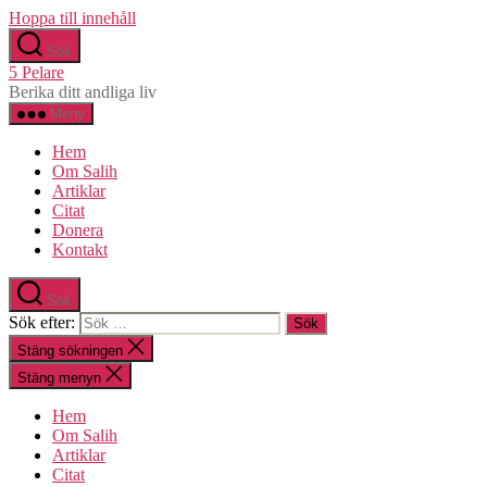
Hoppa till innehåll
Sök
5 Pelare
Berika ditt andliga liv
Meny
Hem
Om Salih
Artiklar
Citat
Donera
Kontakt
Sök
Sök efter:
Stäng sökningen
Stäng menyn
Hem
Om Salih
Artiklar
Citat