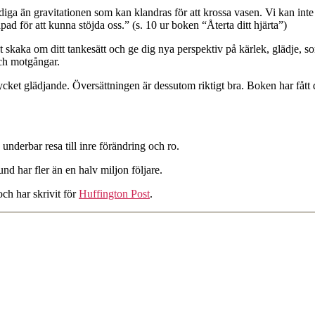
a än gravitationen som kan klandras för att krossa vasen. Vi kan inte s
pad för att kunna stöjda oss.” (s. 10 ur boken “Återta ditt hjärta”)
kaka om ditt tankesätt och ge dig nya perspektiv på kärlek, glädje, sorg
och motgångar.
 mycket glädjande. Översättningen är dessutom riktigt bra. Boken har fått
nderbar resa till inre förändring och ro.
und har fler än en halv miljon följare.
ch har skrivit för
Huffington Post
.