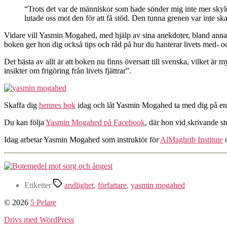
“Trots det var de människor som hade sönder mig inte mer skyldig
lutade oss mot den för att få stöd. Den tunna grenen var inte ska
Vidare vill Yasmin Mogahed, med hjälp av sina anekdoter, bland annat s
boken ger hon dig också tips och råd på hur du hanterar livets med- 
Det bästa av allt är att boken nu finns översatt till svenska, vilket är
insikter om frigöring från livets fjättrar”.
Skaffa dig
hennes bok
idag och låt Yasmin Mogahed ta med dig på en u
Du kan följa
Yasmin Mogahed på Facebook
, där hon vid skrivande st
Idag arbetar Yasmin Mogahed som instruktör för
AlMaghrib Institute
o
Etiketter
andlighet
,
författare
,
yasmin mogahed
© 2026
5 Pelare
Drivs med WordPress