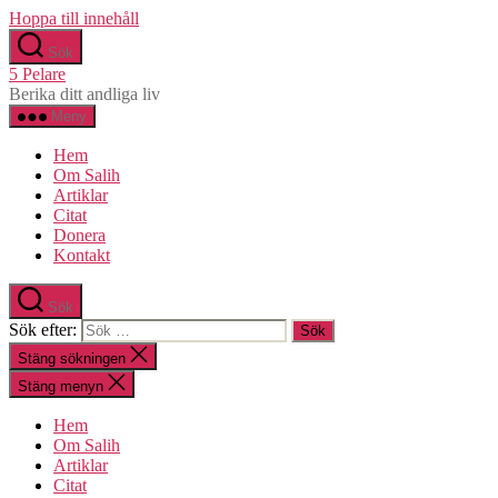
Hoppa till innehåll
Sök
5 Pelare
Berika ditt andliga liv
Meny
Hem
Om Salih
Artiklar
Citat
Donera
Kontakt
Sök
Sök efter:
Stäng sökningen
Stäng menyn
Hem
Om Salih
Artiklar
Citat