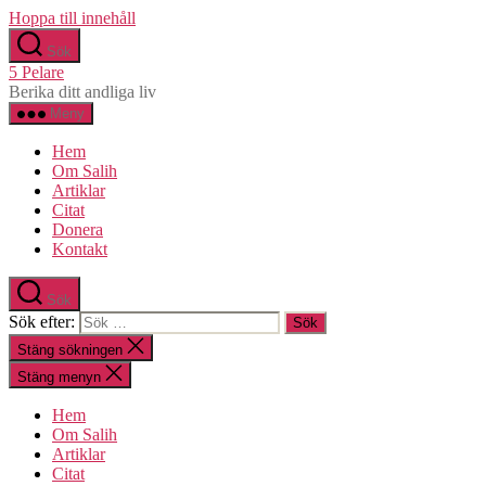
Hoppa till innehåll
Sök
5 Pelare
Berika ditt andliga liv
Meny
Hem
Om Salih
Artiklar
Citat
Donera
Kontakt
Sök
Sök efter:
Stäng sökningen
Stäng menyn
Hem
Om Salih
Artiklar
Citat