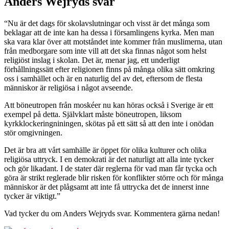
Anders Wejryds svar
“Nu är det dags för skolavslutningar och visst är det många som
beklagar att de inte kan ha dessa i församlingens kyrka. Men man
ska vara klar över att motståndet inte kommer från muslimerna, utan
från medborgare som inte vill att det ska finnas något som helst
religiöst inslag i skolan. Det är, menar jag, ett underligt
förhållningssätt efter religionen finns på många olika sätt omkring
oss i samhället och är en naturlig del av det, eftersom de flesta
människor är religiösa i något avseende.
Att böneutropen från moskéer nu kan höras också i Sverige är ett
exempel på detta. Självklart måste böneutropen, liksom
kyrkklockeringniningen, skötas på ett sätt så att den inte i onödan
stör omgivningen.
Det är bra att vårt samhälle är öppet för olika kulturer och olika
religiösa uttryck. I en demokrati är det naturligt att alla inte tycker
och gör likadant. I de stater där reglerna för vad man får tycka och
göra är strikt reglerade blir risken för konflikter större och för många
människor är det plågsamt att inte få uttrycka det de innerst inne
tycker är viktigt.”
Vad tycker du om Anders Wejryds svar. Kommentera gärna nedan!