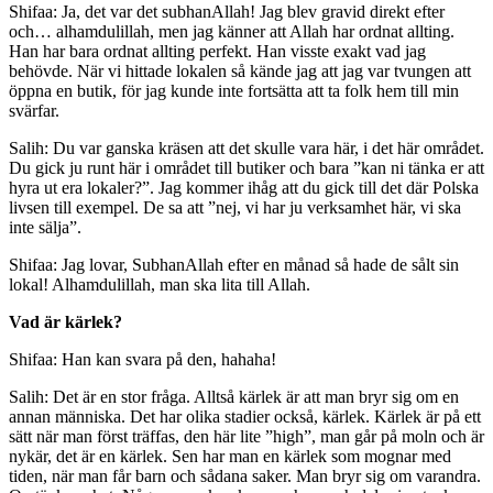
Shifaa: Ja, det var det subhanAllah! Jag blev gravid direkt efter
och… alhamdulillah, men jag känner att Allah har ordnat allting.
Han har bara ordnat allting perfekt. Han visste exakt vad jag
behövde. När vi hittade lokalen så kände jag att jag var tvungen att
öppna en butik, för jag kunde inte fortsätta att ta folk hem till min
svärfar.
Salih: Du var ganska kräsen att det skulle vara här, i det här området.
Du gick ju runt här i området till butiker och bara ”kan ni tänka er att
hyra ut era lokaler?”. Jag kommer ihåg att du gick till det där Polska
livsen till exempel. De sa att ”nej, vi har ju verksamhet här, vi ska
inte sälja”.
Shifaa: Jag lovar, SubhanAllah efter en månad så hade de sålt sin
lokal! Alhamdulillah, man ska lita till Allah.
Vad är kärlek?
Shifaa: Han kan svara på den, hahaha!
Salih: Det är en stor fråga. Alltså kärlek är att man bryr sig om en
annan människa. Det har olika stadier också, kärlek. Kärlek är på ett
sätt när man först träffas, den här lite ”high”, man går på moln och är
nykär, det är en kärlek. Sen har man en kärlek som mognar med
tiden, när man får barn och sådana saker. Man bryr sig om varandra.