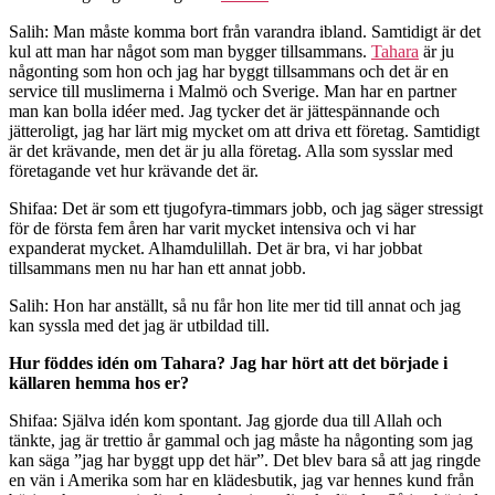
Salih: Man måste komma bort från varandra ibland. Samtidigt är det
kul att man har något som man bygger tillsammans.
Tahara
är ju
någonting som hon och jag har byggt tillsammans och det är en
service till muslimerna i Malmö och Sverige. Man har en partner
man kan bolla idéer med. Jag tycker det är jättespännande och
jätteroligt, jag har lärt mig mycket om att driva ett företag. Samtidigt
är det krävande, men det är ju alla företag. Alla som sysslar med
företagande vet hur krävande det är.
Shifaa: Det är som ett tjugofyra-timmars jobb, och jag säger stressigt
för de första fem åren har varit mycket intensiva och vi har
expanderat mycket. Alhamdulillah. Det är bra, vi har jobbat
tillsammans men nu har han ett annat jobb.
Salih: Hon har anställt, så nu får hon lite mer tid till annat och jag
kan syssla med det jag är utbildad till.
Hur föddes idén om Tahara? Jag har hört att det började i
källaren hemma hos er?
Shifaa: Själva idén kom spontant. Jag gjorde dua till Allah och
tänkte, jag är trettio år gammal och jag måste ha någonting som jag
kan säga ”jag har byggt upp det här”. Det blev bara så att jag ringde
en vän i Amerika som har en klädesbutik, jag var hennes kund från