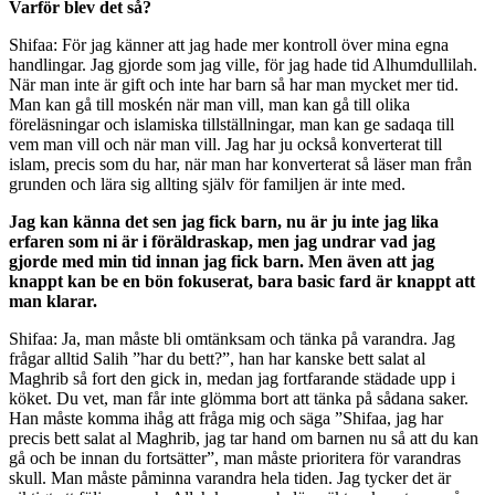
Varför blev det så?
Shifaa: För jag känner att jag hade mer kontroll över mina egna
handlingar. Jag gjorde som jag ville, för jag hade tid Alhumdullilah.
När man inte är gift och inte har barn så har man mycket mer tid.
Man kan gå till moskén när man vill, man kan gå till olika
föreläsningar och islamiska tillställningar, man kan ge sadaqa till
vem man vill och när man vill. Jag har ju också konverterat till
islam, precis som du har, när man har konverterat så läser man från
grunden och lära sig allting själv för familjen är inte med.
Jag kan känna det sen jag fick barn, nu är ju inte jag lika
erfaren som ni är i föräldraskap, men jag undrar vad jag
gjorde med min tid innan jag fick barn. Men även att jag
knappt kan be en bön fokuserat, bara basic fard är knappt att
man klarar.
Shifaa: Ja, man måste bli omtänksam och tänka på varandra. Jag
frågar alltid Salih ”har du bett?”, han har kanske bett salat al
Maghrib så fort den gick in, medan jag fortfarande städade upp i
köket. Du vet, man får inte glömma bort att tänka på sådana saker.
Han måste komma ihåg att fråga mig och säga ”Shifaa, jag har
precis bett salat al Maghrib, jag tar hand om barnen nu så att du kan
gå och be innan du fortsätter”, man måste prioritera för varandras
skull. Man måste påminna varandra hela tiden. Jag tycker det är