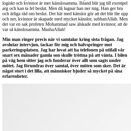
logiskt och kvinnor är mer känslosamma. Ibland blir jag till exempel
arg och kan ta fel beslut. Men då lugnar han ner mig. Han ger bra
och ärliga råd om beslut. Det här med känslor gör att det blir lite upp
och ner, kvinnor är skapade med mycket känslor, subhanAllah. Men
det var en sak profeten Mohammad saw älskade med kvinnor, att de
var så känslosamma. MashaAllah!
Min man ringer precis när vi samtalar kring sista frågan. Jag
avslutar intervjun, tackar för mig och halvspringer mot
parkeringsplatsen. Jag har lovat att ha telefonen på utifall vår
snart sex månader gamla son skulle tröttna på att vänta. I bilen
på väg hem sitter jag och funderar över allt som sagts under
mötet. Jag förundras över samtal, över möten som sker. Det är
något stort i det lilla, att människor bjuder så mycket på sina
erfarenheter.