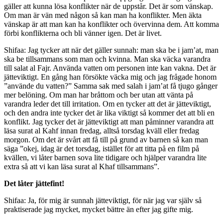
gäller att kunna lösa konflikter när de uppstår. Det är som vänskap.
Om man är vän med någon så kan man ha konflikter. Men äkta
vänskap är att man kan ha konflikter och övervinna dem. Att komma
förbi konflikterna och bli vänner igen. Det är livet.
Shifaa: Jag tycker att när det gäller sunnah: man ska be i jam’at, man
ska be tillsammans som man och kvinna. Man ska väcka varandra
till salat al Fajr. Använda vatten om personen inte kan vakna. Det är
jätteviktigt. En gång han försökte väcka mig och jag frågade honom
”använde du vatten?” Samma sak med salah i jam’at få tjugo gånger
mer belöning. Om man har bråttom och ber utan att vänta på
varandra leder det till irritation. Om en tycker att det är jätteviktigt,
och den andra inte tycker det är lika viktigt så kommer det att bli en
konflikt. Jag tycker det är jätteviktigt att man påminner varandra att
läsa surat al Kahf innan fredag, alltså torsdag kväll eller fredag
morgon. Om det är svårt att få till på grund av barnen så kan man
säga ”okej, idag är det torsdag, istället för att titta på en film på
kvällen, vi låter barnen sova lite tidigare och hjälper varandra lite
extra så att vi kan läsa surat al Khaf tillsammans”.
Det låter jättefint!
Shifaa: Ja, för mig är sunnah jätteviktigt, för när jag var själv så
praktiserade jag mycket, mycket bättre än efter jag gifte mig.