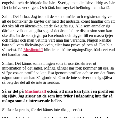
engelska och de började lite här i Sverige men det blev aldrig av här.
Det behövs verkligen. Och tänk hur mycket belöning man ska få.
Salih: Det är bra. Jag tror att de som anmäler och registrerar sig vet
att de kontakter de knyter där med det motsatta könet handlar om att
det ska bli ett äktenskap, att de ska gifta sig. Alla som anmäler sig
där har avsikten att gifta sig, så det är en bättre diskussion som kan
ske där, än de som jagar på Facebook och lägger till en massa tjejer
och frågar och man vet inte vart man har varandra. Någon kanske
bara vill vara flickvän/pojkvän, eller bara pröva på och så. Det blir
så ovisst. På
Muslimträff
blir det ett bättre utgångsläge, båda vet vad
det handlar om.
Shifaa: Det känns som att ingen som är oseriös skriver ut
information på det sättet. Många gånger när folk kommer till oss, sa
vi ”ge oss en profil” vi kan läsa igenom profilen och se om det finns
någon som matchar. Så gjorde vi. Om de inte skriver om sig själva
så betyder det att de inte är seriösa.
Så är det på
Muslimträff
också, att man kan fylla i en profil om
sig själv. Jag gissar att de som inte fyller i någonting inte får så
många som är intresserade heller.
Shifaa: Ja precis, för det känns inte riktigt seriöst.