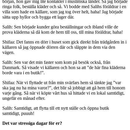
början, hon gav mig lite kontakter i muslimska länder. Så jag började
ringa folk, beställa kläder och så. Vi bodde med Salihs föräldrar i en
villa som hade en källare, som jag tog över helt, haha! Jag började
sätta upp hyllor och bygga ett lager där.
Salih: Sen började kunder göra beställningar och ibland ville de
prova kläderna så då kom de hem till oss, till mina föräldrar, haha!
Shifaa: Det fanns en dörr i huset som gick direkt från trädgården in i
källaren så jag öppnade dörren där och släppte in dem via den
vägen.
Salih: Sen var det min faster som kom på besök också, från
Danmark. Så visade vi källaren och hon sa att ”de här fina kläderna
borde vara i en butik!”.
Shifaa: När vi flyttade ut från min svärfars hem så tänkte jag ”var
ska jag nu ha mina varor?”, det blir så jobbigt att gå hem till honom
varje gång. Så när vi köpte vårt hus så hittade vi en lokal samtidigt,
ungefär en månad efter.
Salih: Samtidigt, att flytta till ett nytt ställe och öppna butik
samtidigt, puuuh!
Det var stressiga dagar för er?