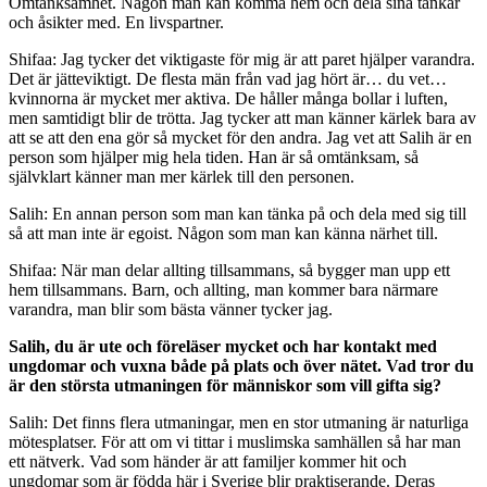
Omtänksamhet. Någon man kan komma hem och dela sina tankar
och åsikter med. En livspartner.
Shifaa: Jag tycker det viktigaste för mig är att paret hjälper varandra.
Det är jätteviktigt. De flesta män från vad jag hört är… du vet…
kvinnorna är mycket mer aktiva. De håller många bollar i luften,
men samtidigt blir de trötta. Jag tycker att man känner kärlek bara av
att se att den ena gör så mycket för den andra. Jag vet att Salih är en
person som hjälper mig hela tiden. Han är så omtänksam, så
självklart känner man mer kärlek till den personen.
Salih: En annan person som man kan tänka på och dela med sig till
så att man inte är egoist. Någon som man kan känna närhet till.
Shifaa: När man delar allting tillsammans, så bygger man upp ett
hem tillsammans. Barn, och allting, man kommer bara närmare
varandra, man blir som bästa vänner tycker jag.
Salih, du är ute och föreläser mycket och har kontakt med
ungdomar och vuxna både på plats och över nätet. Vad tror du
är den största utmaningen för människor som vill gifta sig?
Salih: Det finns flera utmaningar, men en stor utmaning är naturliga
mötesplatser. För att om vi tittar i muslimska samhällen så har man
ett nätverk. Vad som händer är att familjer kommer hit och
ungdomar som är födda här i Sverige blir praktiserande. Deras