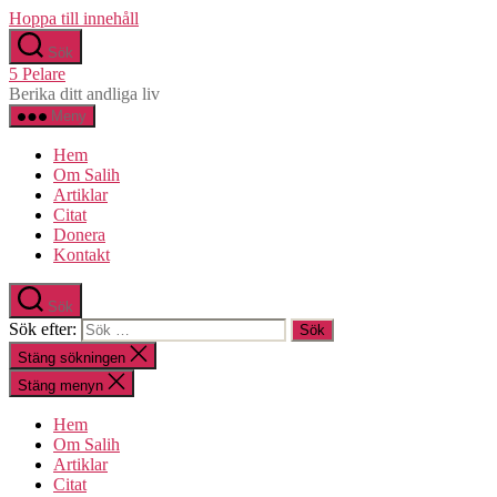
Hoppa till innehåll
Sök
5 Pelare
Berika ditt andliga liv
Meny
Hem
Om Salih
Artiklar
Citat
Donera
Kontakt
Sök
Sök efter:
Stäng sökningen
Stäng menyn
Hem
Om Salih
Artiklar
Citat