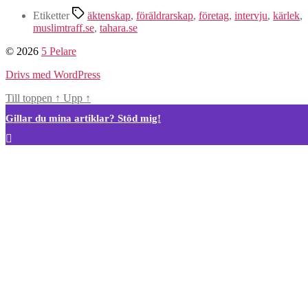
Etiketter
äktenskap
,
föräldrarskap
,
företag
,
intervju
,
kärlek
,
muslimtraff.se
,
tahara.se
© 2026
5 Pelare
Drivs med WordPress
Till toppen
↑
Upp
↑
Gillar du mina artiklar? Stöd mig!