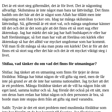
Det är ett stort steg giftermålet, det är för livet. Det är någonting
allvarligt. Skilsmässa är inte något man bara tar lättvindigt. Det finns
hadith om det här att det är något som Allah har tillåtit men inte
någonting som Han tycker om. Idag tar många skilsmässa
lättvindigt. Så, giftermål är ett stort val, och många ungdomar känner
till det och det är det som gör att det finns ett så stort sug efter
äktenskap. Jag har märkt det när jag har haft budskapet.tv eller har
haft föreläsningar, så fort man har valt att föreläsa om kärlek eller
äktenskap så har det alltid var mycket ungdomar som har kommit.
Vill man få dit många så ska man prata om kärlek! Det är för att det
finns ett så stort sug efter det här och det är ett mycket viktigt steg i
livet.
Shifaa, vad tänker du om vad det finns för utmaningar?
Shifaa: Jag tänker att en utmaning som finns för tjejer är deras
föräldrar. Många har hittat någon de vill gifta sig med, men de får
inte på grund av att de inte har samma nationalitet. Jag tycker att det
är ett problem. Många föräldrar tänker att de vill ha någon från sitt
eget land, samma kultur och så. Jag förstår det också på ett sätt, men
om deras barn redan har hittat någon och den personen är bra, så
borde man inte stoppa dem från att gifta sig med varandra.
Salih: Tyvärr är det ett stort problem med muslimska föräldrar som