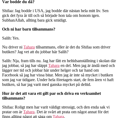
Var bodde du då?
Shifaa: Jag bodde i USA, jag bodde där nästan hela mitt liv. Sen
gick det fyra år till och så började hon tala om honom igen.
SubhanAllah, allting bara gick smidigt.
Och ni har barn tillsammans?
Salih: Yes.
Nu driver ni
Tahara
tillsammans, eller är det du Shifaa som driver
butiken? Jag vet att du jobbar här Salih?
Salih: Nja, fram tills nu. Jag har fått en heltidsanställning i skolan där
jag jobbar, så jag har släppt
Tahara
en del. Men jag är ändå med och
lägger ner tid och jobbar här under helger och tar hand om
Facebook så jag har vissa bitar. Men jag är inte så mycket i butiken
som jag var tidigare. Under hela företagets start, de fem åren vi haft
butiken, så har jag varit med ganska mycket på deltid.
Hur är det att vara ett gift par och driva en verksamhet
tillsammans?
Shifaa: Roligt men har varit väldigt stressigt, och den enda sak vi
pratar om är
Tahara
. Det är svårt att prata om något annat för det
finns allting något att säga om
Tahara
.