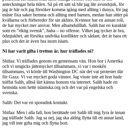
anteckningar hela tiden. Så på ett sätt så blir jag lite avundsjuk, för
jag är här och jag försöker komma igång med allting i dunya, för jag
måste fixa saker hemma och allting med barnen, medan han sitter på
kvällarna och förbereder för sin akhira. Kvinnor har en annan roll,
de har mycket mer ansvar. Men alhamdulillah. Salih har en karaktär
som en ”riktig svensk”, haha – no offense. Vilket jag tycker är bra,
ödmjukhet, att försöka undvika konflikter och sådant, det är bara ett
plus och det är även bra inom islam.
Ni har varit gifta i tretton år, hur träffades ni?
Shifaa: Vi träffades genom en gemensam vän. Hon bor i Amerika
och vi umgicks jättemycket tillsammans, vi var i moskén
tillsammans, vi körde till Washington DC när det var protester där
för Gaza. Vi var mycket goda vänner. Jag visste inte att hon hade
träffat Salih, alltså lärt känna honom via internet. Salih hade en
hemsida som hette islamska.org och det var på engelska och
svenska.
Salih: Det var en sporadisk kontakt.
Shifaa: Men i alla fall, hon berättade om Salih till mig fyra år innan
jag träffade Salih. Jag sa nej, jag ska aldrig flytta till ett annat land,
jag vill inte gifta mig och flytta bort.