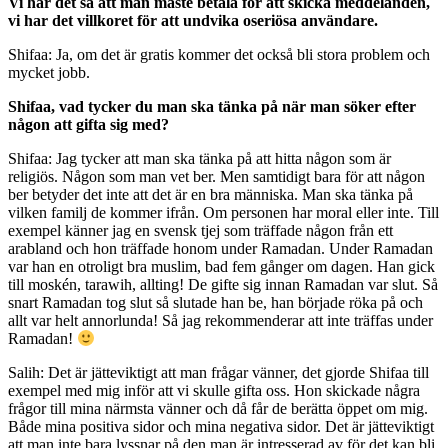
Vi har det så att man måste betala för att skicka meddelanden,
vi har det villkoret för att undvika oseriösa användare.
Shifaa: Ja, om det är gratis kommer det också bli stora problem och
mycket jobb.
Shifaa, vad tycker du man ska tänka på när man söker efter
någon att gifta sig med?
Shifaa: Jag tycker att man ska tänka på att hitta någon som är
religiös. Någon som man vet ber. Men samtidigt bara för att någon
ber betyder det inte att det är en bra människa. Man ska tänka på
vilken familj de kommer ifrån. Om personen har moral eller inte. Till
exempel känner jag en svensk tjej som träffade någon från ett
arabland och hon träffade honom under Ramadan. Under Ramadan
var han en otroligt bra muslim, bad fem gånger om dagen. Han gick
till moskén, tarawih, allting! De gifte sig innan Ramadan var slut. Så
snart Ramadan tog slut så slutade han be, han började röka på och
allt var helt annorlunda! Så jag rekommenderar att inte träffas under
Ramadan!
Salih: Det är jätteviktigt att man frågar vänner, det gjorde Shifaa till
exempel med mig inför att vi skulle gifta oss. Hon skickade några
frågor till mina närmsta vänner och då får de berätta öppet om mig.
Både mina positiva sidor och mina negativa sidor. Det är jätteviktigt
att man inte bara lyssnar på den man är intresserad av för det kan bli