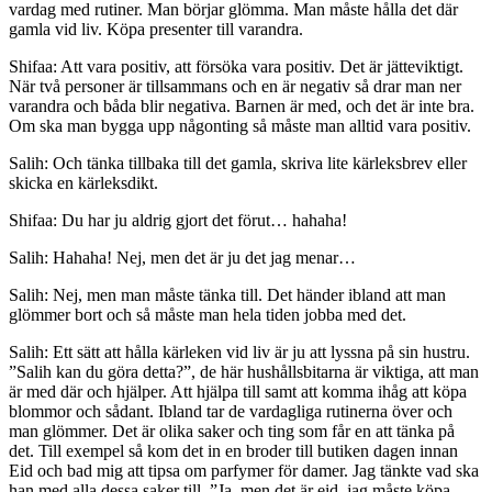
vardag med rutiner. Man börjar glömma. Man måste hålla det där
gamla vid liv. Köpa presenter till varandra.
Shifaa: Att vara positiv, att försöka vara positiv. Det är jätteviktigt.
När två personer är tillsammans och en är negativ så drar man ner
varandra och båda blir negativa. Barnen är med, och det är inte bra.
Om ska man bygga upp någonting så måste man alltid vara positiv.
Salih: Och tänka tillbaka till det gamla, skriva lite kärleksbrev eller
skicka en kärleksdikt.
Shifaa: Du har ju aldrig gjort det förut… hahaha!
Salih: Hahaha! Nej, men det är ju det jag menar…
Salih: Nej, men man måste tänka till. Det händer ibland att man
glömmer bort och så måste man hela tiden jobba med det.
Salih: Ett sätt att hålla kärleken vid liv är ju att lyssna på sin hustru.
”Salih kan du göra detta?”, de här hushållsbitarna är viktiga, att man
är med där och hjälper. Att hjälpa till samt att komma ihåg att köpa
blommor och sådant. Ibland tar de vardagliga rutinerna över och
man glömmer. Det är olika saker och ting som får en att tänka på
det. Till exempel så kom det in en broder till butiken dagen innan
Eid och bad mig att tipsa om parfymer för damer. Jag tänkte vad ska
han med alla dessa saker till. ”Ja, men det är eid, jag måste köpa