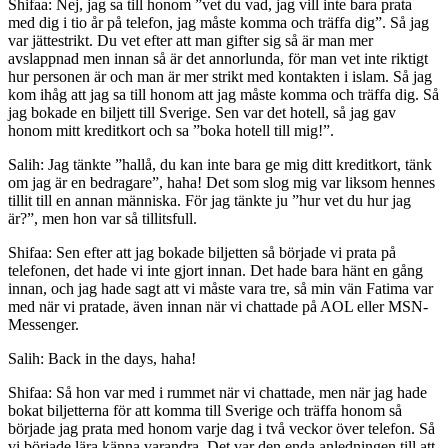
Shifaa: Nej, jag sa till honom ”vet du vad, jag vill inte bara prata
med dig i tio år på telefon, jag måste komma och träffa dig”. Så jag
var jättestrikt. Du vet efter att man gifter sig så är man mer
avslappnad men innan så är det annorlunda, för man vet inte riktigt
hur personen är och man är mer strikt med kontakten i islam. Så jag
kom ihåg att jag sa till honom att jag måste komma och träffa dig. Så
jag bokade en biljett till Sverige. Sen var det hotell, så jag gav
honom mitt kreditkort och sa ”boka hotell till mig!”.
Salih: Jag tänkte ”hallå, du kan inte bara ge mig ditt kreditkort, tänk
om jag är en bedragare”, haha! Det som slog mig var liksom hennes
tillit till en annan människa. För jag tänkte ju ”hur vet du hur jag
är?”, men hon var så tillitsfull.
Shifaa: Sen efter att jag bokade biljetten så började vi prata på
telefonen, det hade vi inte gjort innan. Det hade bara hänt en gång
innan, och jag hade sagt att vi måste vara tre, så min vän Fatima var
med när vi pratade, även innan när vi chattade på AOL eller MSN-
Messenger.
Salih: Back in the days, haha!
Shifaa: Så hon var med i rummet när vi chattade, men när jag hade
bokat biljetterna för att komma till Sverige och träffa honom så
började jag prata med honom varje dag i två veckor över telefon. Så
vi började lära känna varandra. Det var den enda anledningen till att