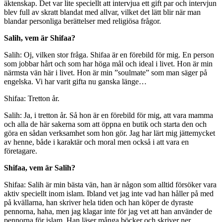
äktenskap. Det var lite speciellt att intervjua ett gift par och intervjun
blev full av skratt blandat med allvar, vilket det lätt blir när man
blandar personliga berättelser med religiösa frågor.
Salih, vem är Shifaa?
Salih: Oj, vilken stor fråga. Shifaa är en förebild för mig. En person
som jobbar hårt och som har höga mål och ideal i livet. Hon är min
närmsta vän här i livet. Hon är min ”soulmate” som man säger på
engelska. Vi har varit gifta nu ganska länge…
Shifaa: Tretton år.
Salih: Ja, i tretton år. Så hon är en förebild för mig, att vara mamma
och alla de här sakerna som att öppna en butik och starta den och
göra en sådan verksamhet som hon gör. Jag har lärt mig jättemycket
av henne, både i karaktär och moral men också i att vara en
företagare.
Shifaa, vem är Salih?
Shifaa: Salih är min bästa vän, han är någon som alltid försöker vara
aktiv speciellt inom islam. Ibland vet jag inte vad han håller på med
på kvällarna, han skriver hela tiden och han köper de dyraste
pennorna, haha, men jag klagar inte för jag vet att han använder de
pennorna för islam. Han läser många böcker och skriver ner