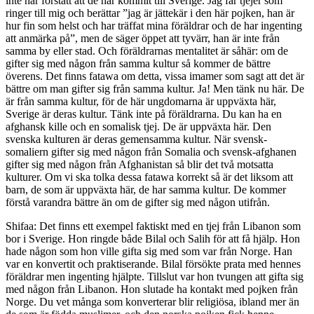
inte har förstått att de har kommit till Sverige. Jag får tjejer som
ringer till mig och berättar ”jag är jättekär i den här pojken, han är
hur fin som helst och har träffat mina föräldrar och de har ingenting
att anmärka på”, men de säger öppet att tyvärr, han är inte från
samma by eller stad. Och föräldrarnas mentalitet är såhär: om de
gifter sig med någon från samma kultur så kommer de bättre
överens. Det finns fatawa om detta, vissa imamer som sagt att det är
bättre om man gifter sig från samma kultur. Ja! Men tänk nu här. De
är från samma kultur, för de här ungdomarna är uppväxta här,
Sverige är deras kultur. Tänk inte på föräldrarna. Du kan ha en
afghansk kille och en somalisk tjej. De är uppväxta här. Den
svenska kulturen är deras gemensamma kultur. När svensk-
somaliern gifter sig med någon från Somalia och svensk-afghanen
gifter sig med någon från Afghanistan så blir det två motsatta
kulturer. Om vi ska tolka dessa fatawa korrekt så är det liksom att
barn, de som är uppväxta här, de har samma kultur. De kommer
förstå varandra bättre än om de gifter sig med någon utifrån.
Shifaa: Det finns ett exempel faktiskt med en tjej från Libanon som
bor i Sverige. Hon ringde både Bilal och Salih för att få hjälp. Hon
hade någon som hon ville gifta sig med som var från Norge. Han
var en konvertit och praktiserande. Bilal försökte prata med hennes
föräldrar men ingenting hjälpte. Tillslut var hon tvungen att gifta sig
med någon från Libanon. Hon slutade ha kontakt med pojken från
Norge. Du vet många som konverterar blir religiösa, ibland mer än