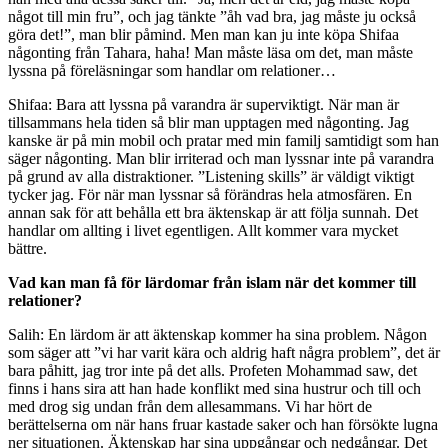
något till min fru”, och jag tänkte ”åh vad bra, jag måste ju också
göra det!”, man blir påmind. Men man kan ju inte köpa Shifaa
någonting från Tahara, haha! Man måste läsa om det, man måste
lyssna på föreläsningar som handlar om relationer…
Shifaa: Bara att lyssna på varandra är superviktigt. När man är
tillsammans hela tiden så blir man upptagen med någonting. Jag
kanske är på min mobil och pratar med min familj samtidigt som han
säger någonting. Man blir irriterad och man lyssnar inte på varandra
på grund av alla distraktioner. ”Listening skills” är väldigt viktigt
tycker jag. För när man lyssnar så förändras hela atmosfären. En
annan sak för att behålla ett bra äktenskap är att följa sunnah. Det
handlar om allting i livet egentligen. Allt kommer vara mycket
bättre.
Vad kan man få för lärdomar från islam när det kommer till
relationer?
Salih: En lärdom är att äktenskap kommer ha sina problem. Någon
som säger att ”vi har varit kära och aldrig haft några problem”, det är
bara påhitt, jag tror inte på det alls. Profeten Mohammad saw, det
finns i hans sira att han hade konflikt med sina hustrur och till och
med drog sig undan från dem allesammans. Vi har hört de
berättelserna om när hans fruar kastade saker och han försökte lugna
ner situationen. Äktenskap har sina uppgångar och nedgångar. Det