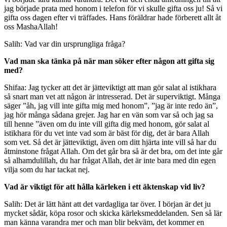
jag började prata med honom i telefon för vi skulle gifta oss ju! Så vi
gifta oss dagen efter vi träffades. Hans föräldrar hade förberett allt åt
oss MashaAllah!
Salih: Vad var din ursprungliga fråga?
Vad man ska tänka på när man söker efter någon att gifta sig
med?
Shifaa: Jag tycker att det är jätteviktigt att man gör salat al istikhara
så snart man vet att någon är intresserad. Det är superviktigt. Många
säger ”åh, jag vill inte gifta mig med honom”, ”jag är inte redo än”,
jag hör många sådana grejer. Jag har en vän som var så och jag sa
till henne ”även om du inte vill gifta dig med honom, gör salat al
istikhara för du vet inte vad som är bäst för dig, det är bara Allah
som vet. Så det är jätteviktigt, även om ditt hjärta inte vill så har du
åtminstone frågat Allah. Om det går bra så är det bra, om det inte går
så alhamdulillah, du har frågat Allah, det är inte bara med din egen
vilja som du har tackat nej.
Vad är viktigt för att hålla kärleken i ett äktenskap vid liv?
Salih: Det är lätt hänt att det vardagliga tar över. I början är det ju
mycket sådär, köpa rosor och skicka kärleksmeddelanden. Sen så lär
man känna varandra mer och man blir bekväm, det kommer en