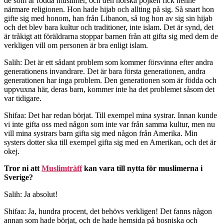
de som är födda muslimer, och den norska pojken fick henne
närmare religionen. Hon hade hijab och allting på sig. Så snart hon
gifte sig med honom, han från Libanon, så tog hon av sig sin hijab
och det blev bara kultur och traditioner, inte islam. Det är synd, det
är tråkigt att föräldrarna stoppar barnen från att gifta sig med dem de
verkligen vill om personen är bra enligt islam.
Salih: Det är ett sådant problem som kommer försvinna efter andra
generationens invandrare. Det är bara första generationen, andra
generationen har inga problem. Den generationen som är födda och
uppvuxna här, deras barn, kommer inte ha det problemet såsom det
var tidigare.
Shifaa: Det har redan börjat. Till exempel mina systrar. Innan kunde
vi inte gifta oss med någon som inte var från samma kultur, men nu
vill mina systrars barn gifta sig med någon från Amerika. Min
systers dotter ska till exempel gifta sig med en Amerikan, och det är
okej.
Tror ni att
Muslimträff
kan vara till nytta för muslimerna i
Sverige?
Salih: Ja absolut!
Shifaa: Ja, hundra procent, det behövs verkligen! Det fanns någon
annan som hade börjat, och de hade hemsida på bosniska och