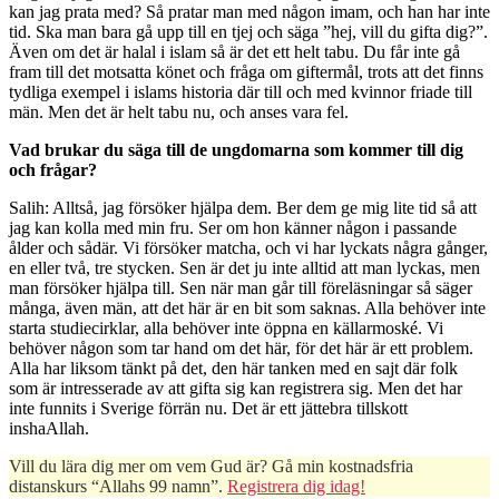
kan jag prata med? Så pratar man med någon imam, och han har inte
tid. Ska man bara gå upp till en tjej och säga ”hej, vill du gifta dig?”.
Även om det är halal i islam så är det ett helt tabu. Du får inte gå
fram till det motsatta könet och fråga om giftermål, trots att det finns
tydliga exempel i islams historia där till och med kvinnor friade till
män. Men det är helt tabu nu, och anses vara fel.
Vad brukar du säga till de ungdomarna som kommer till dig
och frågar?
Salih: Alltså, jag försöker hjälpa dem. Ber dem ge mig lite tid så att
jag kan kolla med min fru. Ser om hon känner någon i passande
ålder och sådär. Vi försöker matcha, och vi har lyckats några gånger,
en eller två, tre stycken. Sen är det ju inte alltid att man lyckas, men
man försöker hjälpa till. Sen när man går till föreläsningar så säger
många, även män, att det här är en bit som saknas. Alla behöver inte
starta studiecirklar, alla behöver inte öppna en källarmoské. Vi
behöver någon som tar hand om det här, för det här är ett problem.
Alla har liksom tänkt på det, den här tanken med en sajt där folk
som är intresserade av att gifta sig kan registrera sig. Men det har
inte funnits i Sverige förrän nu. Det är ett jättebra tillskott
inshaAllah.
Vill du lära dig mer om vem Gud är? Gå min kostnadsfria
distanskurs “Allahs 99 namn”.
Registrera dig idag!