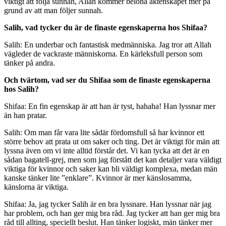
viktigt att följa sunnah, Allah kommer belöna äktenskapet mer på
grund av att man följer sunnah.
Salih, vad tycker du är de finaste egenskaperna hos Shifaa?
Salih: En underbar och fantastisk medmänniska. Jag tror att Allah
vägleder de vackraste människorna. En kärleksfull person som
tänker på andra.
Och tvärtom, vad ser du Shifaa som de finaste egenskaperna
hos Salih?
Shifaa: En fin egenskap är att han är tyst, hahaha! Han lyssnar mer
än han pratar.
Salih: Om man får vara lite sådär fördomsfull så har kvinnor ett
större behov att prata ut om saker och ting. Det är viktigt för män att
lyssna även om vi inte alltid förstår det. Vi kan tycka att det är en
sådan bagatell-grej, men som jag förstått det kan detaljer vara väldigt
viktiga för kvinnor och saker kan bli väldigt komplexa, medan män
kanske tänker lite ”enklare”. Kvinnor är mer känslosamma,
känslorna är viktiga.
Shifaa: Ja, jag tycker Salih är en bra lyssnare. Han lyssnar när jag
har problem, och han ger mig bra råd. Jag tycker att han ger mig bra
råd till allting, speciellt beslut. Han tänker logiskt, män tänker mer