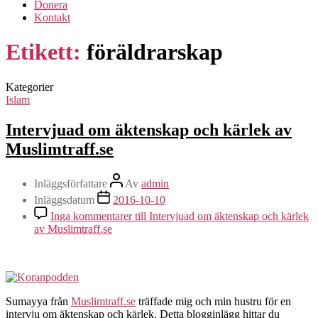
Donera
Kontakt
Etikett:
föräldrarskap
Kategorier
Islam
Intervjuad om äktenskap och kärlek av
Muslimtraff.se
Inläggsförfattare
Av
admin
Inläggsdatum
2016-10-10
Inga kommentarer
till Intervjuad om äktenskap och kärlek
av Muslimtraff.se
Sumayya från
Muslimtraff.se
träffade mig och min hustru för en
intervju om äktenskap och kärlek. Detta blogginlägg hittar du