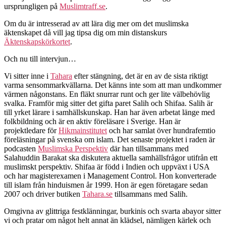
ursprungligen på
Muslimtraff.se
.
Om du är intresserad av att lära dig mer om det muslimska
äktenskapet då vill jag tipsa dig om min distanskurs
Äktenskapskörkortet
.
Och nu till intervjun…
Vi sitter inne i
Tahara
efter stängning, det är en av de sista riktigt
varma sensommarkvällarna. Det känns inte som att man undkommer
värmen någonstans. En fläkt snurrar runt och ger lite välbehövlig
svalka. Framför mig sitter det gifta paret Salih och Shifaa. Salih är
till yrket lärare i samhällskunskap. Han har även arbetat länge med
folkbildning och är en aktiv föreläsare i Sverige. Han är
projektledare för
Hikmainstitutet
och har samlat över hundrafemtio
föreläsningar på svenska om islam. Det senaste projektet i raden är
podcasten
Muslimska Perspektiv
där han tillsammans med
Salahuddin Barakat ska diskutera aktuella samhällsfrågor utifrån ett
muslimskt perspektiv. Shifaa är född i Indien och uppväxt i USA
och har magisterexamen i Management Control. Hon konverterade
till islam från hinduismen år 1999. Hon är egen företagare sedan
2007 och driver butiken
Tahara.se
tillsammans med Salih.
Omgivna av glittriga festklänningar, burkinis och svarta abayor sitter
vi och pratar om något helt annat än klädsel, nämligen kärlek och