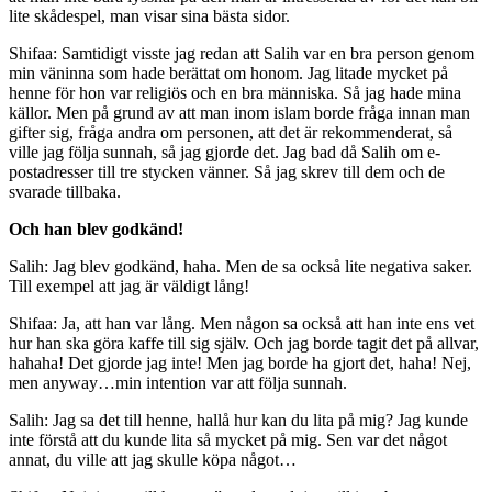
lite skådespel, man visar sina bästa sidor.
Shifaa: Samtidigt visste jag redan att Salih var en bra person genom
min väninna som hade berättat om honom. Jag litade mycket på
henne för hon var religiös och en bra människa. Så jag hade mina
källor. Men på grund av att man inom islam borde fråga innan man
gifter sig, fråga andra om personen, att det är rekommenderat, så
ville jag följa sunnah, så jag gjorde det. Jag bad då Salih om e-
postadresser till tre stycken vänner. Så jag skrev till dem och de
svarade tillbaka.
Och han blev godkänd!
Salih: Jag blev godkänd, haha. Men de sa också lite negativa saker.
Till exempel att jag är väldigt lång!
Shifaa: Ja, att han var lång. Men någon sa också att han inte ens vet
hur han ska göra kaffe till sig själv. Och jag borde tagit det på allvar,
hahaha! Det gjorde jag inte! Men jag borde ha gjort det, haha! Nej,
men anyway…min intention var att följa sunnah.
Salih: Jag sa det till henne, hallå hur kan du lita på mig? Jag kunde
inte förstå att du kunde lita så mycket på mig. Sen var det något
annat, du ville att jag skulle köpa något…