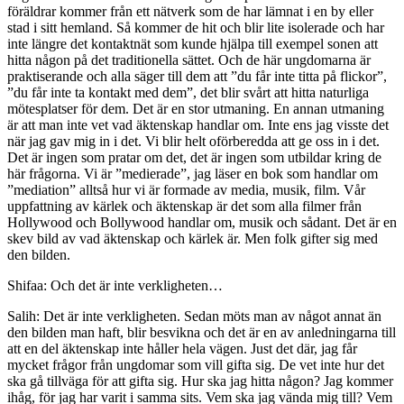
föräldrar kommer från ett nätverk som de har lämnat i en by eller
stad i sitt hemland. Så kommer de hit och blir lite isolerade och har
inte längre det kontaktnät som kunde hjälpa till exempel sonen att
hitta någon på det traditionella sättet. Och de här ungdomarna är
praktiserande och alla säger till dem att ”du får inte titta på flickor”,
”du får inte ta kontakt med dem”, det blir svårt att hitta naturliga
mötesplatser för dem. Det är en stor utmaning. En annan utmaning
är att man inte vet vad äktenskap handlar om. Inte ens jag visste det
när jag gav mig in i det. Vi blir helt oförberedda att ge oss in i det.
Det är ingen som pratar om det, det är ingen som utbildar kring de
här frågorna. Vi är ”medierade”, jag läser en bok som handlar om
”mediation” alltså hur vi är formade av media, musik, film. Vår
uppfattning av kärlek och äktenskap är det som alla filmer från
Hollywood och Bollywood handlar om, musik och sådant. Det är en
skev bild av vad äktenskap och kärlek är. Men folk gifter sig med
den bilden.
Shifaa: Och det är inte verkligheten…
Salih: Det är inte verkligheten. Sedan möts man av något annat än
den bilden man haft, blir besvikna och det är en av anledningarna till
att en del äktenskap inte håller hela vägen. Just det där, jag får
mycket frågor från ungdomar som vill gifta sig. De vet inte hur det
ska gå tillväga för att gifta sig. Hur ska jag hitta någon? Jag kommer
ihåg, för jag har varit i samma sits. Vem ska jag vända mig till? Vem