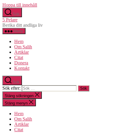
Hoppa till innehåll
Sök
5 Pelare
Berika ditt andliga liv
Meny
Hem
Om Salih
Artiklar
Citat
Donera
Kontakt
Sök
Sök efter:
Stäng sökningen
Stäng menyn
Hem
Om Salih
Artiklar
Citat