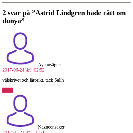
2 svar på ”Astrid Lindgren hade rätt om
dunya”
Ayaan
säger:
2017-06-24 \k\l. 02:52
välskrivet och lärorikt, tack Salih
Svara
Nazneen
säger:
2017-01-22 \k\l. 18:51