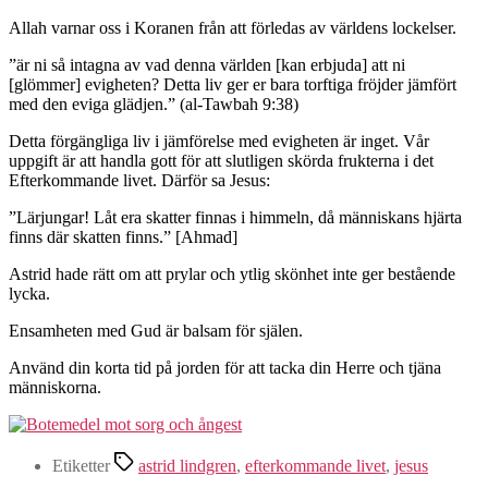
Allah varnar oss i Koranen från att förledas av världens lockelser.
”är ni så intagna av vad denna världen [kan erbjuda] att ni
[glömmer] evigheten? Detta liv ger er bara torftiga fröjder jämfört
med den eviga glädjen.” (al-Tawbah 9:38)
Detta förgängliga liv i jämförelse med evigheten är inget. Vår
uppgift är att handla gott för att slutligen skörda frukterna i det
Efterkommande livet. Därför sa Jesus:
”Lärjungar! Låt era skatter finnas i himmeln, då människans hjärta
finns där skatten finns.” [Ahmad]
Astrid hade rätt om att prylar och ytlig skönhet inte ger bestående
lycka.
Ensamheten med Gud är balsam för själen.
Använd din korta tid på jorden för att tacka din Herre och tjäna
människorna.
Etiketter
astrid lindgren
,
efterkommande livet
,
jesus