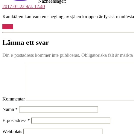
Nazneen
säger:
2017-01-22 \k\l. 12:40
Karaktären kan vara en spegling av själen kroppen är fysisk manifestati
Svara
Lämna ett svar
Din e-postadress kommer inte publiceras.
Obligatoriska fält är märkta
Kommentar
Namn
*
E-postadress
*
Webbplats