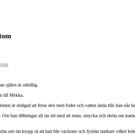
rtom
ärtom
n själen är odödlig.
n till Mekka.
grimen är nödgad att förse den med foder och vatten ända tills han når
. Om han tillbringar all sin tid med att mata, smycka och sköta om k
öta om sin kropp så att han blir vackrare och fysiskt starkare vilket leder