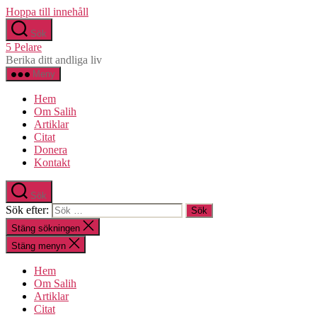
Hoppa till innehåll
Sök
5 Pelare
Berika ditt andliga liv
Meny
Hem
Om Salih
Artiklar
Citat
Donera
Kontakt
Sök
Sök efter:
Stäng sökningen
Stäng menyn
Hem
Om Salih
Artiklar
Citat