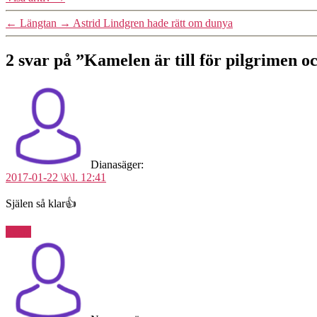
←
Längtan
→
Astrid Lindgren hade rätt om dunya
2 svar på ”Kamelen är till för pilgrimen o
Diana
säger:
2017-01-22 \k\l. 12:41
Själen så klar👍
Svara