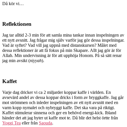
Då kör vi…
Reflektionen
Jag tar alltid 2-3 min för att samla mina tankar innan inspelningen av
ett nytt avsnitt. Jag frågar mig själv varför jag gör dessa inspelningar.
Vad är syftet? Vad vill jag uppnå med distanskursen? Målet med
dessa reflektioner är att få fokus på min Skapare. Allt jag gör är för
Allah. Min undervisning är för att upphöja Honom. På så sätt renar
jag min avsikt (
niyyah
).
Kaffet
Varje dag dricker vi ca 2 miljarder koppar kaffe i världen. En
avsevärd andel av dessa koppar dricks i form av bryggkaffe. Jag går
mot strömmen och inleder inspelningen av ett nytt avsnitt med en
varm kopp nymalet och nybryggt kaffe. Det ska vara på riktigt.
Kaffet stimulerar sinnena och ger en behövd energi-kick. Ibland
händer det att jag byter ut kaffe mot te. Då blir det helst örtte från
Yoggi Tea
eller från
Saouda
.