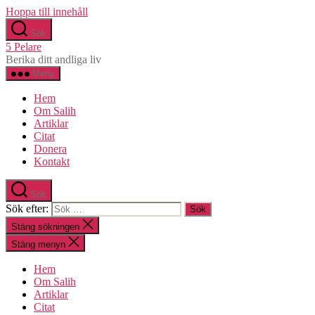
Hoppa till innehåll
Sök
5 Pelare
Berika ditt andliga liv
Meny
Hem
Om Salih
Artiklar
Citat
Donera
Kontakt
Sök
Sök efter:
Stäng sökningen
Stäng menyn
Hem
Om Salih
Artiklar
Citat