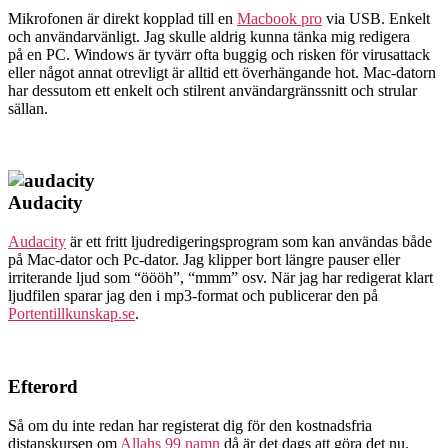
Mikrofonen är direkt kopplad till en
Macbook pro
via USB. Enkelt
och användarvänligt. Jag skulle aldrig kunna tänka mig redigera
på en PC. Windows är tyvärr ofta buggig och risken för virusattack
eller något annat otrevligt är alltid ett överhängande hot. Mac-datorn
har dessutom ett enkelt och stilrent användargränssnitt och strular
sällan.
Audacity
Audacity
är ett fritt ljudredigeringsprogram som kan användas både
på Mac-dator och Pc-dator. Jag klipper bort längre pauser eller
irriterande ljud som “öööh”, “mmm” osv. När jag har redigerat klart
ljudfilen sparar jag den i mp3-format och publicerar den på
Portentillkunskap.se
.
Efterord
Så om du inte redan har registerat dig för den kostnadsfria
distanskursen om
Allahs 99 namn
då är det dags att göra det nu.