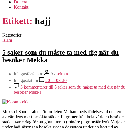
Donera
Kontakt
Etikett:
hajj
Kategorier
Islam
5 saker som du måste ta med dig när du
besöker Mekka
Inläggsförfattare
Av
admin
Inläggsdatum
2015-08-30
3 kommentarer
till 5 saker som du måste ta med dig när du
besöker Mekka
Mekka i Saudiarabien är profeten Muhammeds födelsestad och en
av världens mest besökta städer. Pilgrimer från hela världen besöker
staden varje dag för att göra umrah (mindre pilgrimsfärden). Varje år
under hajj säsongen besöks staden dessutom under en kort tid av