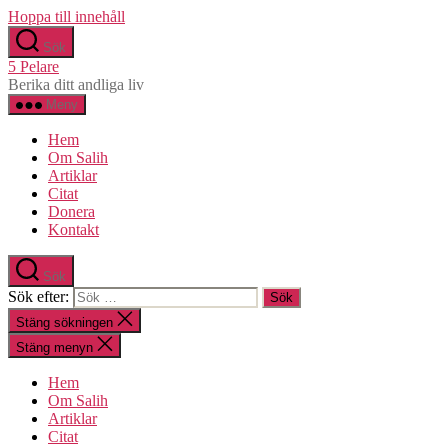
Hoppa till innehåll
Sök
5 Pelare
Berika ditt andliga liv
Meny
Hem
Om Salih
Artiklar
Citat
Donera
Kontakt
Sök
Sök efter:
Stäng sökningen
Stäng menyn
Hem
Om Salih
Artiklar
Citat