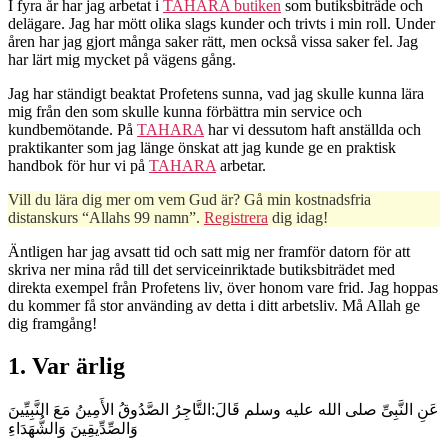
I fyra år har jag arbetat i
TAHARA butiken
som butiksbiträde och
delägare. Jag har mött olika slags kunder och trivts i min roll. Under
åren har jag gjort många saker rätt, men också vissa saker fel. Jag
har lärt mig mycket på vägens gång.
Jag har ständigt beaktat Profetens sunna, vad jag skulle kunna lära
mig från den som skulle kunna förbättra min service och
kundbemötande. På
TAHARA
har vi dessutom haft anställda och
praktikanter som jag länge önskat att jag kunde ge en praktisk
handbok för hur vi på
TAHARA
arbetar.
Vill du lära dig mer om vem Gud är? Gå min kostnadsfria
distanskurs “Allahs 99 namn”.
Registrera
dig idag!
Äntligen har jag avsatt tid och satt mig ner framför datorn för att
skriva ner mina råd till det serviceinriktade butiksbiträdet med
direkta exempel från Profetens liv, över honom vare frid. Jag hoppas
du kommer få stor använding av detta i ditt arbetsliv. Må Allah ge
dig framgång!
1. Var ärlig
عَنِ النَّبِىِّ صلى الله عليه وسلم قَالَ:التَّاجِرُ الصَّدُوقُ الأَمِينُ مَعَ النَّبِيِّينَ
وَالصِّدِّيقِينَ وَالشُّهَدَاءِ