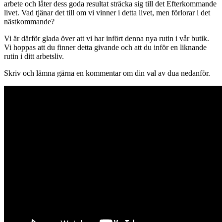
arbete och låter dess goda resultat sträcka sig till det Efterkommande
livet. Vad tjänar det till om vi vinner i detta livet, men förlorar i det
nästkommande?
Vi är därför glada över att vi har infört denna nya rutin i vår butik.
Vi hoppas att du finner detta givande och att du inför en liknande
rutin i ditt arbetsliv.
Skriv och lämna gärna en kommentar om din val av dua nedanför.