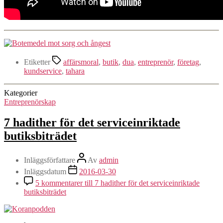
Etiketter
affärsmoral
,
butik
,
dua
,
entreprenör
,
företag
,
kundservice
,
tahara
Kategorier
Entreprenörskap
7 hadither för det serviceinriktade
butiksbiträdet
Inläggsförfattare
Av
admin
Inläggsdatum
2016-03-30
5 kommentarer
till 7 hadither för det serviceinriktade
butiksbiträdet