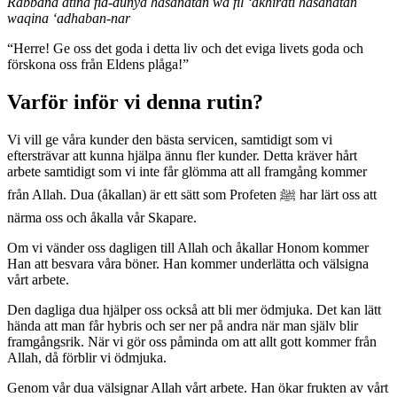
Rabbana atina fid-dunya hasanatan wa fil ‘akhirati hasanatan
waqina ‘adhaban-nar
“Herre! Ge oss det goda i detta liv och det eviga livets goda och
förskona oss från Eldens plåga!”
Varför inför vi denna rutin?
Vi vill ge våra kunder den bästa servicen, samtidigt som vi
eftersträvar att kunna hjälpa ännu fler kunder. Detta kräver hårt
arbete samtidigt som vi inte får glömma att all framgång kommer
från Allah. Dua (åkallan) är ett sätt som Profeten ﷺ har lärt oss att
närma oss och åkalla vår Skapare.
Om vi vänder oss dagligen till Allah och åkallar Honom kommer
Han att besvara våra böner. Han kommer underlätta och välsigna
vårt arbete.
Den dagliga dua hjälper oss också att bli mer ödmjuka. Det kan lätt
hända att man får hybris och ser ner på andra när man själv blir
framgångsrik. När vi gör oss påminda om att allt gott kommer från
Allah, då förblir vi ödmjuka.
Genom vår dua välsignar Allah vårt arbete. Han ökar frukten av vårt