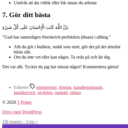
Undvik att äta vitlök eller lök innan du arbetar.
7. Gör ditt bästa
إنَّ اللَّهَ كَتَبَ الْإِحْسَانَ عَلَى كُلِّ شَيْءٍ،
”Gud har sannerligen föreskrivit perfektion (ihsan) i allting.”
Allt du gör i butiken, smått som stort, gör det på det absolut
bästa sätt.
Om du inte vet eller kan något. Ta reda på och lär dig.
Det var allt. Tycker du jag har missat något? Kommentera gärna!
Etiketter
entreprenör
,
företag
,
kundbemötande
,
kundservice
,
profeten
,
sunnah
,
tahara
© 2026
5 Pelare
Drivs med WordPress
Till toppen
↑
Upp
↑