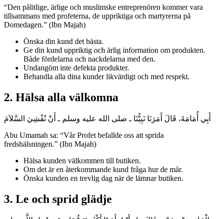
“Den pålitlige, ärlige och muslimske entreprenören kommer vara
tillsammans med profeterna, de uppriktiga och martyrerna på
Domedagen.” (Ibn Majah)
Önska din kund det bästa.
Ge din kund uppriktig och ärlig information om produkten.
Både fördelarna och nackdelarna med den.
Undangöm inte defekta produkter.
Behandla alla dina kunder likvärdigt och med respekt.
2. Hälsa alla välkomna
أَبِي أُمَامَةَ، قَالَ أَمَرَنَا نَبِيُّنَا ـ صلى الله عليه وسلم ـ أَنْ نُفْشِيَ السَّلاَمَ
Abu Umamah sa: “Vår Profet befallde oss att sprida
fredshälsningen.” (Ibn Majah)
Hälsa kunden välkommen till butiken.
Om det är en återkommande kund fråga hur de mår.
Önska kunden en trevlig dag när de lämnar butiken.
3. Le och sprid glädje