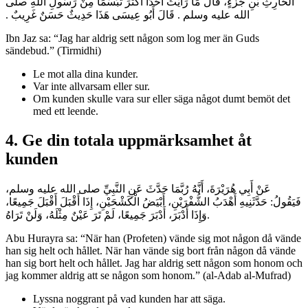
الْحَارِثِ بْنِ جَزْءٍ، قَالَ مَا رَأَيْتُ أَحَدًا أَكْثَرَ تَبَسُّمًا مِنْ رَسُولِ اللَّهِ صلى
الله عليه وسلم ‏.‏ قَالَ أَبُو عِيسَى هَذَا حَدِيثٌ حَسَنٌ غَرِيبٌ ‏.‏
Ibn Jaz sa: “Jag har aldrig sett någon som log mer än Guds
sändebud.” (Tirmidhi)
Le mot alla dina kunder.
Var inte allvarsam eller sur.
Om kunden skulle vara sur eller säga något dumt bemöt det
med ett leende.
4. Ge din totala uppmärksamhet åt
kunden
عَنْ أَبِي هُرَيْرَةَ، أَنَّهُ رُبَّمَا حَدَّثَ عَنِ النَّبِيِّ صلى الله عليه وسلم،
فَيَقُولُ‏:‏ حَدَّثَنِيهِ أَهْدَبُ الشُّفْرَيْنِ، أَبْيَضُ الْكَشْحَيْنِ، إِذَا أَقْبَلَ أَقْبَلَ جَمِيعًا،
وَإِذَا أَدْبَرَ، أَدْبَرَ جَمِيعًا، لَمْ تَرَ عَيْنٌ مِثْلَهُ، وَلَنْ تَرَاهُ‏.
Abu Hurayra sa: “När han (Profeten) vände sig mot någon då vände
han sig helt och hållet. När han vände sig bort från någon då vände
han sig bort helt och hållet. Jag har aldrig sett någon som honom och
jag kommer aldrig att se någon som honom.” (al-Adab al-Mufrad)
Lyssna noggrant på vad kunden har att säga.