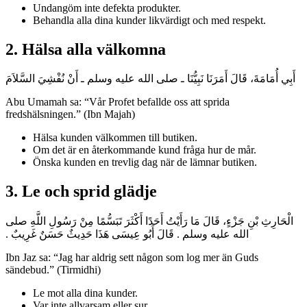
Undangöm inte defekta produkter.
Behandla alla dina kunder likvärdigt och med respekt.
2. Hälsa alla välkomna
أَبِي أُمَامَةَ، قَالَ أَمَرَنَا نَبِيُّنَا ـ صلى الله عليه وسلم ـ أَنْ نُفْشِيَ السَّلاَمَ
Abu Umamah sa: “Vår Profet befallde oss att sprida
fredshälsningen.” (Ibn Majah)
Hälsa kunden välkommen till butiken.
Om det är en återkommande kund fråga hur de mår.
Önska kunden en trevlig dag när de lämnar butiken.
3. Le och sprid glädje
الْحَارِثِ بْنِ جَزْءٍ، قَالَ مَا رَأَيْتُ أَحَدًا أَكْثَرَ تَبَسُّمًا مِنْ رَسُولِ اللَّهِ صلى
الله عليه وسلم ‏.‏ قَالَ أَبُو عِيسَى هَذَا حَدِيثٌ حَسَنٌ غَرِيبٌ ‏.‏
Ibn Jaz sa: “Jag har aldrig sett någon som log mer än Guds
sändebud.” (Tirmidhi)
Le mot alla dina kunder.
Var inte allvarsam eller sur.