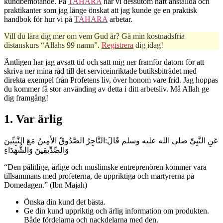
kundbemötande. På
TAHARA
har vi dessutom haft anställda och
praktikanter som jag länge önskat att jag kunde ge en praktisk
handbok för hur vi på
TAHARA
arbetar.
Vill du lära dig mer om vem Gud är? Gå min kostnadsfria
distanskurs “Allahs 99 namn”.
Registrera
dig idag!
Äntligen har jag avsatt tid och satt mig ner framför datorn för att
skriva ner mina råd till det serviceinriktade butiksbiträdet med
direkta exempel från Profetens liv, över honom vare frid. Jag hoppas
du kommer få stor använding av detta i ditt arbetsliv. Må Allah ge
dig framgång!
1. Var ärlig
عَنِ النَّبِىِّ صلى الله عليه وسلم قَالَ:التَّاجِرُ الصَّدُوقُ الأَمِينُ مَعَ النَّبِيِّينَ
وَالصِّدِّيقِينَ وَالشُّهَدَاءِ
“Den pålitlige, ärlige och muslimske entreprenören kommer vara
tillsammans med profeterna, de uppriktiga och martyrerna på
Domedagen.” (Ibn Majah)
Önska din kund det bästa.
Ge din kund uppriktig och ärlig information om produkten.
Både fördelarna och nackdelarna med den.