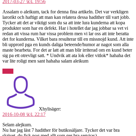
2017-03-27 \k\l. 19:56
Assalam o aleikum, tack for denna fina artikeln. Det var verkligen
larorikt och haftigt att man kan relatera dessa hadither till vart jobb.
Tycker att det ar viktigt som du sa att inte lura kunderna att kopa
produkter som har en defekt. Har i hotellet dar jag jobbar sa vet vi
redan att vissa rum har vissa problem men vi lar oss att inte beratta
det for kunderna. Vilket bara resulterar till en missnojd kund. Att inte
bli upprord pga en kunds daliga beteende/humor ar nagot som alla
maste bearbeta. For det ar latt att man blir irriterad om en kund beter
sig pa ett otrevligt satt. * Undvik att ata lok eller vitlok* hahaha det
var lite roligt men sant hahaha salam aleikum
Svara
Xhyli
säger:
2016-10-08 \k\l. 22:17
Selam alejkum.
Nu har jag läst 7 hadither för butikssäljare. Tycker det var bra
skrivet, du fick nog med allt som ger bra service:).