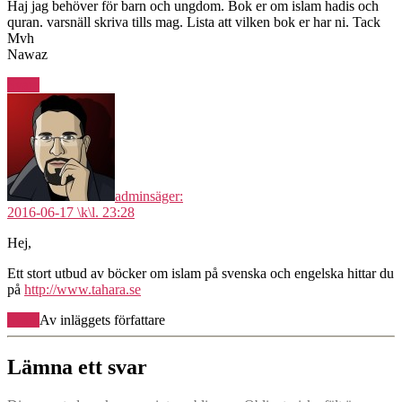
Haj jag behöver för barn och ungdom. Bok er om islam hadis och
quran. varsnäll skriva tills mag. Lista att vilken bok er har ni. Tack
Mvh
Nawaz
Svara
admin
säger:
2016-06-17 \k\l. 23:28
Hej,
Ett stort utbud av böcker om islam på svenska och engelska hittar du
på
http://www.tahara.se
Svara
Av inläggets författare
Lämna ett svar