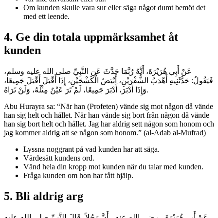
Om kunden skulle vara sur eller säga något dumt bemöt det
med ett leende.
4. Ge din totala uppmärksamhet åt
kunden
عَنْ أَبِي هُرَيْرَةَ، أَنَّهُ رُبَّمَا حَدَّثَ عَنِ النَّبِيِّ صلى الله عليه وسلم،
فَيَقُولُ‏:‏ حَدَّثَنِيهِ أَهْدَبُ الشُّفْرَيْنِ، أَبْيَضُ الْكَشْحَيْنِ، إِذَا أَقْبَلَ أَقْبَلَ جَمِيعًا،
وَإِذَا أَدْبَرَ، أَدْبَرَ جَمِيعًا، لَمْ تَرَ عَيْنٌ مِثْلَهُ، وَلَنْ تَرَاهُ‏.
Abu Hurayra sa: “När han (Profeten) vände sig mot någon då vände
han sig helt och hållet. När han vände sig bort från någon då vände
han sig bort helt och hållet. Jag har aldrig sett någon som honom och
jag kommer aldrig att se någon som honom.” (al-Adab al-Mufrad)
Lyssna noggrant på vad kunden har att säga.
Värdesätt kundens ord.
Vänd hela din kropp mot kunden när du talar med kunden.
Fråga kunden om hon har fått hjälp.
5. Bli aldrig arg
عَنْ أَبِي هُرَيْرَةَ ـ رضى الله عنه ـ أَنَّ رَجُلاً، قَالَ لِلنَّبِيِّ صلى الله عليه