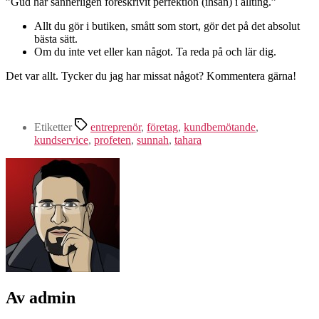
”Gud har sannerligen föreskrivit perfektion (ihsan) i allting.”
Allt du gör i butiken, smått som stort, gör det på det absolut
bästa sätt.
Om du inte vet eller kan något. Ta reda på och lär dig.
Det var allt. Tycker du jag har missat något? Kommentera gärna!
Etiketter
entreprenör
,
företag
,
kundbemötande
,
kundservice
,
profeten
,
sunnah
,
tahara
Av admin