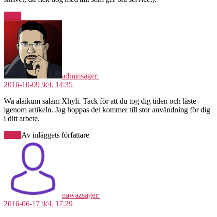
Svara
admin
säger:
2016-10-09 \k\l. 14:35
Wa alaikum salam Xhyli. Tack för att du tog dig tiden och läste
igenom artikeln. Jag hoppas det kommer till stor användning för dig
i ditt arbete.
Svara
Av inläggets författare
nawaz
säger:
2016-06-17 \k\l. 17:29