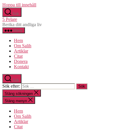
Hoppa till innehåll
Sök
5 Pelare
Berika ditt andliga liv
Meny
Hem
Om Salih
Artiklar
Citat
Donera
Kontakt
Sök
Sök efter:
Stäng sökningen
Stäng menyn
Hem
Om Salih
Artiklar
Citat