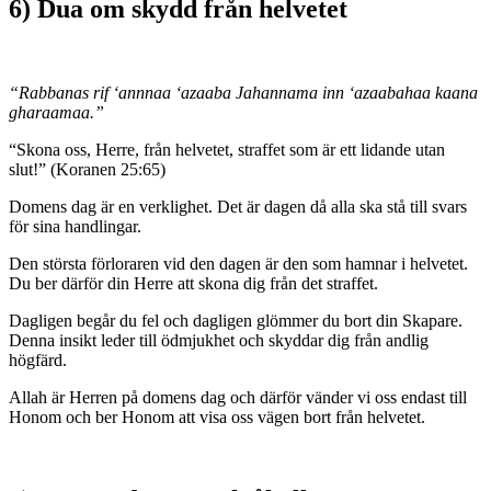
6) Dua om skydd från helvetet
“Rabbanas rif ‘annnaa ‘azaaba Jahannama inn ‘azaabahaa kaana
gharaamaa.”
“Skona oss, Herre, från helvetet, straffet som är ett lidande utan
slut!” (Koranen 25:65)
Domens dag är en verklighet. Det är dagen då alla ska stå till svars
för sina handlingar.
Den största förloraren vid den dagen är den som hamnar i helvetet.
Du ber därför din Herre att skona dig från det straffet.
Dagligen begår du fel och dagligen glömmer du bort din Skapare.
Denna insikt leder till ödmjukhet och skyddar dig från andlig
högfärd.
Allah är Herren på domens dag och därför vänder vi oss endast till
Honom och ber Honom att visa oss vägen bort från helvetet.