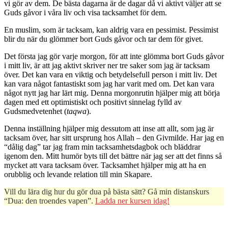
vi gör av dem. De bästa dagarna är de dagar då vi aktivt väljer att se
Guds gåvor i våra liv och visa tacksamhet för dem.
En muslim, som är tacksam, kan aldrig vara en pessimist. Pessimist
blir du när du glömmer bort Guds gåvor och tar dem för givet.
Det första jag gör varje morgon, för att inte glömma bort Guds gåvor
i mitt liv, är att jag aktivt skriver ner tre saker som jag är tacksam
över. Det kan vara en viktig och betydelsefull person i mitt liv. Det
kan vara något fantastiskt som jag har varit med om. Det kan vara
något nytt jag har lärt mig. Denna morgonrutin hjälper mig att börja
dagen med ett optimistiskt och positivt sinnelag fylld av
Gudsmedvetenhet (
taqwa
).
Denna inställning hjälper mig dessutom att inse att allt, som jag är
tacksam över, har sitt ursprung hos Allah – den Givmilde. Har jag en
“dålig dag” tar jag fram min tacksamhetsdagbok och bläddrar
igenom den. Mitt humör byts till det bättre när jag ser att det finns så
mycket att vara tacksam över. Tacksamhet hjälper mig att ha en
orubblig och levande relation till min Skapare.
Vill du lära dig hur du gör dua på bästa sätt? Gå min distanskurs
“Dua: den troendes vapen”.
Ladda ner kursen idag!