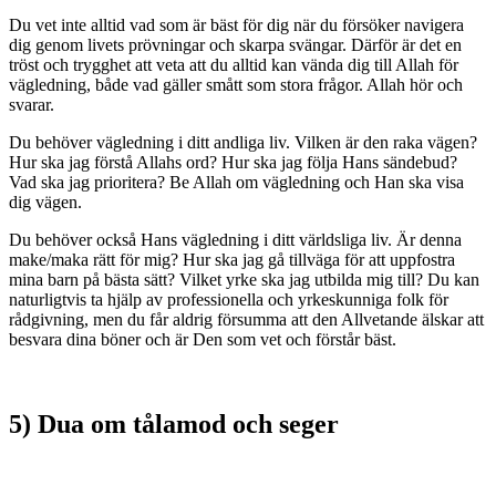
Du vet inte alltid vad som är bäst för dig när du försöker navigera
dig genom livets prövningar och skarpa svängar. Därför är det en
tröst och trygghet att veta att du alltid kan vända dig till Allah för
vägledning, både vad gäller smått som stora frågor. Allah hör och
svarar.
Du behöver vägledning i ditt andliga liv. Vilken är den raka vägen?
Hur ska jag förstå Allahs ord? Hur ska jag följa Hans sändebud?
Vad ska jag prioritera? Be Allah om vägledning och Han ska visa
dig vägen.
Du behöver också Hans vägledning i ditt världsliga liv. Är denna
make/maka rätt för mig? Hur ska jag gå tillväga för att uppfostra
mina barn på bästa sätt? Vilket yrke ska jag utbilda mig till? Du kan
naturligtvis ta hjälp av professionella och yrkeskunniga folk för
rådgivning, men du får aldrig försumma att den Allvetande älskar att
besvara dina böner och är Den som vet och förstår bäst.
5) Dua om tålamod och seger