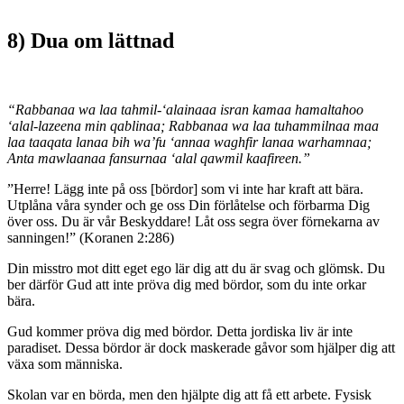
8) Dua om lättnad
“Rabbanaa wa laa tahmil-‘alainaaa isran kamaa hamaltahoo
‘alal-lazeena min qablinaa; Rabbanaa wa laa tuhammilnaa maa
laa taaqata lanaa bih wa’fu ‘annaa waghfir lanaa warhamnaa;
Anta mawlaanaa fansurnaa ‘alal qawmil kaafireen.”
”Herre! Lägg inte på oss [bördor] som vi inte har kraft att bära.
Utplåna våra synder och ge oss Din förlåtelse och förbarma Dig
över oss. Du är vår Beskyddare! Låt oss segra över förnekarna av
sanningen!” (Koranen 2:286)
Din misstro mot ditt eget ego lär dig att du är svag och glömsk. Du
ber därför Gud att inte pröva dig med bördor, som du inte orkar
bära.
Gud kommer pröva dig med bördor. Detta jordiska liv är inte
paradiset. Dessa bördor är dock maskerade gåvor som hjälper dig att
växa som människa.
Skolan var en börda, men den hjälpte dig att få ett arbete. Fysisk