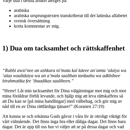
Varje dua i denna artikel återges på:
arabiska
arabiska ursprungstexten transkriberat till det latinska alfabetet
svensk översättning
korta kommentar av mig.
1) Dua om tacksamhet och rättskaffenhet
“Rabbi awzi’nee an ashkura ni’mata kal lateee an’amta ‘alaiya wa
‘alaa waalidaiya wa an a’mala saalihan tardaahu wa adkhilnee
birahmatika fee ‘ibaadikas saaliheen.”
“Herre! Låt min tacksamhet för Dina välgärningar mot mig och mot
mina föräldrar förbli levande, och hjälp mig att leva rättskaffens så
att Du kan se [på mina handlingar] med välbehag, och gör mig av
nåd till en av Dina rättfärdiga tjänare!” (Koranen 27:19)
Att kunna se och erkänna Guds gåvor i våra liv är otroligt viktigt för
vårt välmående. Det finns inga bra eller dåliga dagar. Det finns bara
dagar. Det är upp till oss hur vi väljer att se på dessa dagar och vad