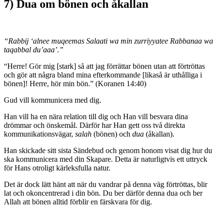
7) Dua om bönen och åkallan
“Rabbij ‘alnee muqeemas Salaati wa min zurriyyatee Rabbanaa wa
taqabbal du’aaa’.”
“Herre! Gör mig [stark] så att jag förrättar bönen utan att förtröttas
och gör att några bland mina efterkommande [likaså är uthålliga i
bönen]! Herre, hör min bön.” (Koranen 14:40)
Gud vill kommunicera med dig.
Han vill ha en nära relation till dig och Han vill besvara dina
drömmar och önskemål. Därför har Han gett oss två direkta
kommunikationsvägar,
salah
(bönen) och
dua
(åkallan).
Han skickade sitt sista Sändebud och genom honom visat dig hur du
ska kommunicera med din Skapare. Detta är naturligtvis ett uttryck
för Hans otroligt kärleksfulla natur.
Det är dock lätt hänt att när du vandrar på denna väg förtröttas, blir
lat och okoncentrerad i din bön. Du ber därför denna dua och ber
Allah att bönen alltid förblir en färskvara för dig.