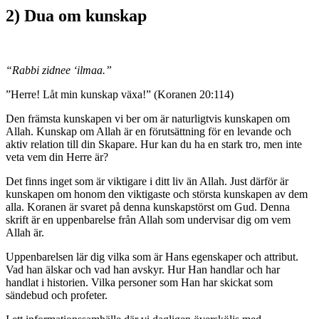
2) Dua om kunskap
“Rabbi zidnee ‘ilmaa.”
”Herre! Låt min kunskap växa!” (Koranen 20:114)
Den främsta kunskapen vi ber om är naturligtvis kunskapen om
Allah. Kunskap om Allah är en förutsättning för en levande och
aktiv relation till din Skapare. Hur kan du ha en stark tro, men inte
veta vem din Herre är?
Det finns inget som är viktigare i ditt liv än Allah. Just därför är
kunskapen om honom den viktigaste och största kunskapen av dem
alla. Koranen är svaret på denna kunskapstörst om Gud. Denna
skrift är en uppenbarelse från Allah som undervisar dig om vem
Allah är.
Uppenbarelsen lär dig vilka som är Hans egenskaper och attribut.
Vad han älskar och vad han avskyr. Hur Han handlar och har
handlat i historien. Vilka personer som Han har skickat som
sändebud och profeter.