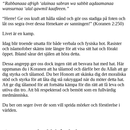
“Rabbanaaa afrigh ‘alainaa sabran wa sabbit aqdaamanaa
wansurnaa ‘alal qawmil kaafireen.”
“Herre! Ge oss kraft att hålla stånd och gör oss stadiga på foten och
låt oss segra över dessa förnekare av sanningen!” (Koranen 2:250)
Livet är en kamp.
Idag blir troende utsatta för både verbala och fysiska hot. Rasister
och islamofober skäms inte längre för att visa sitt hat och förakt
öppet. Ibland sårar det själen att höra detta.
Dessa angrepp ger oss dock ingen rätt att besvara hat med hat. Här
uppmanas du i Koranen att ha tålamod och därför ber du Allah att ge
dig styrka och tålamod. Du ber Honom att skänka dig det moraliska
stöd och styrka för att låta dig stå rakryggad när du möter detta hat.
Att ge dig tålamod för att fortsätta kämpa för din rätt att få leva och
utöva din tro. Att bli respekterad och bemött som en fullvärdig
medmänniska.
Du ber om seger över de som vill sprida mörker och förstörelse i
världen.