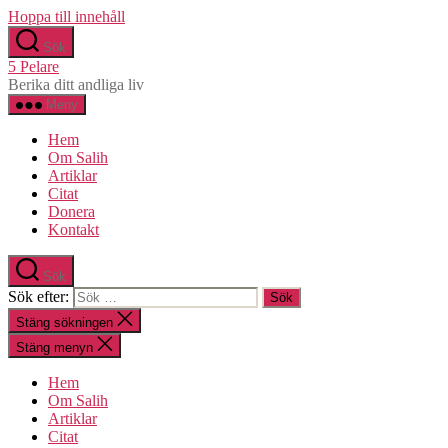
Hoppa till innehåll
Sök
5 Pelare
Berika ditt andliga liv
Meny
Hem
Om Salih
Artiklar
Citat
Donera
Kontakt
Sök
Sök efter:
Stäng sökningen
Stäng menyn
Hem
Om Salih
Artiklar
Citat