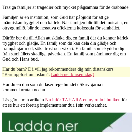
Trasiga familjer är tragedier och mycket plågsamma för de drabbade.
Familjen är en institution, som Gud har påbjudit för att ge
människan trygghet och kärlek. När familjen blir till det motsatta, en
otrygg miljö, blir de negativa effekterna kolossala för samhället.
Därför ber du till Allah att skänka dig en familj där du känner kärlek,
trygghet och glädje. En familj som du kan dela din glädje och
framgångar med, söka tröst och växa i. En familj som skyddar dig
från samhällets skadliga påverkan. En familj som påminner dig om
Gud och Hans bud.
Har du barn? Då vill jag rekommendera dig min distanskurs
“Barnuppfostran i islam”.
Ladda ner kursen idag!
Har du en dua som du läser regelbundet? Skriv gärna i
kommentarrutan nedan.
Läs gärna min artikeln
Nu inför TAHARA en ny rutin i butiken
för
att se hur ett företag implementerar dua i sin verksamhet.