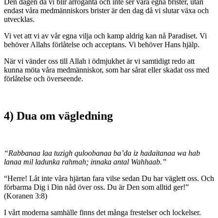
Den dagen då vi blir arroganta och inte ser våra egna brister, utan
endast våra medmänniskors brister är den dag då vi slutar växa och
utvecklas.
Vi vet att vi av vår egna vilja och kamp aldrig kan nå Paradiset. Vi
behöver Allahs förlåtelse och acceptans. Vi behöver Hans hjälp.
När vi vänder oss till Allah i ödmjukhet är vi samtidigt redo att
kunna möta våra medmänniskor, som har sårat eller skadat oss med
förlåtelse och överseende.
4) Dua om vägledning
“Rabbanaa laa tuzigh quloobanaa ba’da iz hadaitanaa wa hab
lanaa mil ladunka rahmah; innaka antal Wahhaab.”
“Herre! Låt inte våra hjärtan fara vilse sedan Du har väglett oss. Och
förbarma Dig i Din nåd över oss. Du är Den som alltid ger!”
(Koranen 3:8)
I vårt moderna samhälle finns det många frestelser och lockelser.