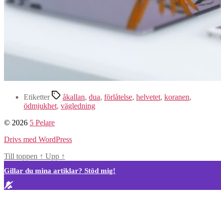
Etiketter
åkallan
,
dua
,
förlåtelse
,
helvetet
,
koranen
,
ödmjukhet
,
vägledning
© 2026
5 Pelare
Drivs med WordPress
Till toppen
↑
Upp
↑
Gillar du mina artiklar? Stöd mig!