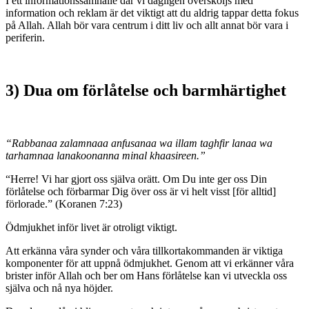
I ett informationssamhälle där vi dagligen översköljs med
information och reklam är det viktigt att du aldrig tappar detta fokus
på Allah. Allah bör vara centrum i ditt liv och allt annat bör vara i
periferin.
3) Dua om förlåtelse och barmhärtighet
“Rabbanaa zalamnaaa anfusanaa wa illam taghfir lanaa wa
tarhamnaa lanakoonanna minal khaasireen.”
“Herre! Vi har gjort oss själva orätt. Om Du inte ger oss Din
förlåtelse och förbarmar Dig över oss är vi helt visst [för alltid]
förlorade.” (Koranen 7:23)
Ödmjukhet inför livet är otroligt viktigt.
Att erkänna våra synder och våra tillkortakommanden är viktiga
komponenter för att uppnå ödmjukhet. Genom att vi erkänner våra
brister inför Allah och ber om Hans förlåtelse kan vi utveckla oss
själva och nå nya höjder.