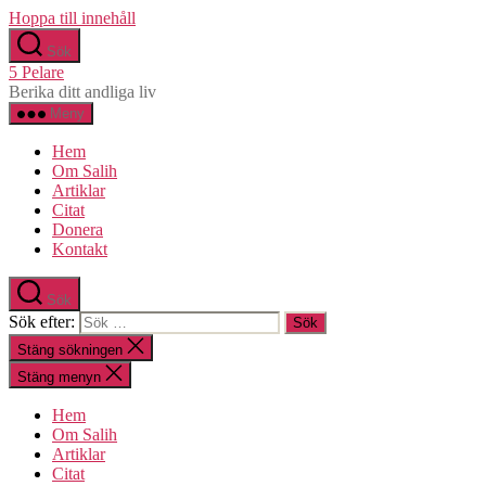
Hoppa till innehåll
Sök
5 Pelare
Berika ditt andliga liv
Meny
Hem
Om Salih
Artiklar
Citat
Donera
Kontakt
Sök
Sök efter:
Stäng sökningen
Stäng menyn
Hem
Om Salih
Artiklar
Citat