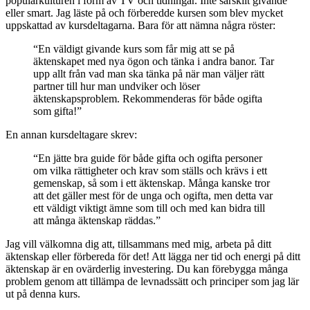
populärkulturen i form av TV och tidningar. Inte särskilt givande
eller smart. Jag läste på och förberedde kursen som blev mycket
uppskattad av kursdeltagarna. Bara för att nämna några röster:
“En väldigt givande kurs som får mig att se på
äktenskapet med nya ögon och tänka i andra banor. Tar
upp allt från vad man ska tänka på när man väljer rätt
partner till hur man undviker och löser
äktenskapsproblem. Rekommenderas för både ogifta
som gifta!”
En annan kursdeltagare skrev:
“En jätte bra guide för både gifta och ogifta personer
om vilka rättigheter och krav som ställs och krävs i ett
gemenskap, så som i ett äktenskap. Många kanske tror
att det gäller mest för de unga och ogifta, men detta var
ett väldigt viktigt ämne som till och med kan bidra till
att många äktenskap räddas.”
Jag vill välkomna dig att, tillsammans med mig, arbeta på ditt
äktenskap eller förbereda för det! Att lägga ner tid och energi på ditt
äktenskap är en ovärderlig investering. Du kan förebygga många
problem genom att tillämpa de levnadssätt och principer som jag lär
ut på denna kurs.