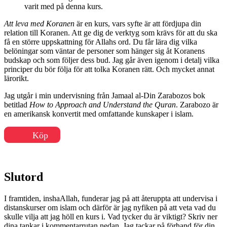
varit med på denna kurs.
Att leva med Koranen
är en kurs, vars syfte är att fördjupa din
relation till Koranen. Att ge dig de verktyg som krävs för att du ska
få en större uppskattning för Allahs ord. Du får lära dig vilka
belöningar som väntar de personer som hänger sig åt Koranens
budskap och som följer dess bud. Jag går även igenom i detalj vilka
principer du bör följa för att tolka Koranen rätt. Och mycket annat
lärorikt.
Jag utgår i min undervisning från Jamaal al-Din Zarabozos bok
betitlad
How to Approach and Understand the Quran
. Zarabozo är
en amerikansk konvertit med omfattande kunskaper i islam.
Köp
Slutord
I framtiden, inshaAllah, funderar jag på att återuppta att undervisa i
distanskurser om islam och därför är jag nyfiken på att veta vad du
skulle vilja att jag höll en kurs i. Vad tycker du är viktigt? Skriv ner
dina tankar i kommentarrutan nedan. Jag tackar på förhand för din