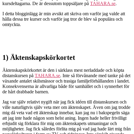
kursdeltagarna. De är dessutom toppsäljare på
TAHARA.se
.
I detta blogginlägg är min avsikt att skriva om varför jag valde att
hålla dessa tre kurser och varför jag tror de blev så populära och
omtyckta.
1) Äktenskapskörkortet
Äktenskapskörkortet är den i särklass mest nerladdade och köpta
distanskursen på
TAHARA.se
. Inte så förvånande med tanke på det
växande antalet skilsmässor och trasiga familjeförhållanden i landet.
Konsekvenserna är allvarliga både för samhället och i synnerhet för
de hårt drabbade barnen.
Jag var själv relativt nygift när jag fick idéen till distanskursen och
ville naturligtvis själv veta mer om äktenskapet. Även om jag trodde
mig då veta vad ett äktenskap innebar, kan jag nu i bakspegeln säga
att jag inte hade någon som helst aning. Ingen hade heller frivilligt
erbjudit sig förklara för mig om äktenskapets utmaningar och
möjligheter. Jag fick således förlita mig på vad jag hade lärt mig från