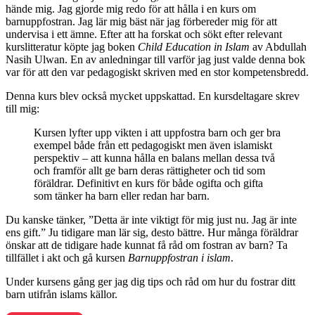
hände mig. Jag gjorde mig redo för att hålla i en kurs om
barnuppfostran. Jag lär mig bäst när jag förbereder mig för att
undervisa i ett ämne. Efter att ha forskat och sökt efter relevant
kurslitteratur köpte jag boken
Child Education in Islam
av Abdullah
Nasih Ulwan. En av anledningar till varför jag just valde denna bok
var för att den var pedagogiskt skriven med en stor kompetensbredd.
Denna kurs blev också mycket uppskattad. En kursdeltagare skrev
till mig:
Kursen lyfter upp vikten i att uppfostra barn och ger bra
exempel både från ett pedagogiskt men även islamiskt
perspektiv – att kunna hålla en balans mellan dessa två
och framför allt ge barn deras rättigheter och tid som
föräldrar. Definitivt en kurs för både ogifta och gifta
som tänker ha barn eller redan har barn.
Du kanske tänker, ”Detta är inte viktigt för mig just nu. Jag är inte
ens gift.” Ju tidigare man lär sig, desto bättre. Hur många föräldrar
önskar att de tidigare hade kunnat få råd om fostran av barn? Ta
tillfället i akt och gå kursen
Barnuppfostran i islam
.
Under kursens gång ger jag dig tips och råd om hur du fostrar ditt
barn utifrån islams källor.