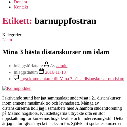
Donera
Kontakt
Etikett:
barnuppfostran
Kategorier
Islam
Mina 3 bästa distanskurser om islam
Inläggsförfattare
Av
admin
Inläggsdatum
2016-11-18
Inga kommentarer
till Mina 3 bästa distanskurser om islam
I skrivande stund har jag sammanlagt undervisat i 21 distanskurser
inom ämnena muslimsk tro och levnadssätt. Många av
distanskurserna höll jag i samarbete med Alhambra studentförening
på Malmö högskola. Kursdeltagarna uttryckte ofta en stor
uppskattning för kursernas höga kvalité och undervisningsstil. Detta
är jag naturligtvis mycket tacksam för. Självklart spelades kurserna