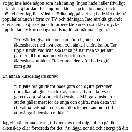
att jag inte hade någon som helst aning. Ingen hade heller frivilligt
erbjudit sig förklara för mig om äktenskapets utmaningar och
möjligheter. Jag fick således förlita mig på vad jag hade lärt mig från
populärkulturen i form av TV och tidningar. Inte särskilt givande
eller smart. Jag läste på och förberedde kursen som blev mycket
uppskattad av kursdeltagarna. Bara för att nämna några röster:
“En väldigt givande kurs som får mig att se på
äktenskapet med nya ögon och tänka i andra banor. Tar
upp allt från vad man ska tänka på när man väljer rätt
partner till hur man undviker och löser
äktenskapsproblem. Rekommenderas för både ogifta
som gifta!”
En annan kursdeltagare skrev:
“En jätte bra guide för både gifta och ogifta personer
om vilka rättigheter och krav som ställs och krävs i ett
gemenskap, så som i ett äktenskap. Många kanske tror
att det gäller mest för de unga och ogifta, men detta var
ett väldigt viktigt ämne som till och med kan bidra till
att många äktenskap räddas.”
Jag vill välkomna dig att, tillsammans med mig, arbeta på ditt
äktenskap eller förbereda för det! Att lägga ner tid och energi på ditt