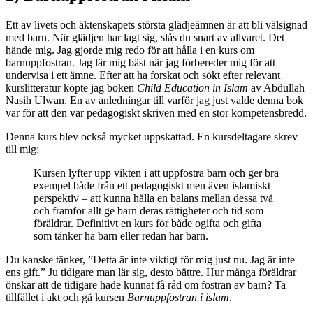
Ett av livets och äktenskapets största glädjeämnen är att bli välsignad
med barn. När glädjen har lagt sig, slås du snart av allvaret. Det
hände mig. Jag gjorde mig redo för att hålla i en kurs om
barnuppfostran. Jag lär mig bäst när jag förbereder mig för att
undervisa i ett ämne. Efter att ha forskat och sökt efter relevant
kurslitteratur köpte jag boken
Child Education in Islam
av Abdullah
Nasih Ulwan. En av anledningar till varför jag just valde denna bok
var för att den var pedagogiskt skriven med en stor kompetensbredd.
Denna kurs blev också mycket uppskattad. En kursdeltagare skrev
till mig:
Kursen lyfter upp vikten i att uppfostra barn och ger bra
exempel både från ett pedagogiskt men även islamiskt
perspektiv – att kunna hålla en balans mellan dessa två
och framför allt ge barn deras rättigheter och tid som
föräldrar. Definitivt en kurs för både ogifta och gifta
som tänker ha barn eller redan har barn.
Du kanske tänker, ”Detta är inte viktigt för mig just nu. Jag är inte
ens gift.” Ju tidigare man lär sig, desto bättre. Hur många föräldrar
önskar att de tidigare hade kunnat få råd om fostran av barn? Ta
tillfället i akt och gå kursen
Barnuppfostran i islam
.