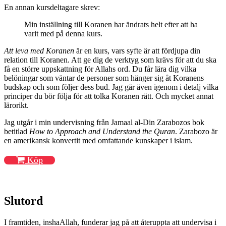
En annan kursdeltagare skrev:
Min inställning till Koranen har ändrats helt efter att ha
varit med på denna kurs.
Att leva med Koranen
är en kurs, vars syfte är att fördjupa din
relation till Koranen. Att ge dig de verktyg som krävs för att du ska
få en större uppskattning för Allahs ord. Du får lära dig vilka
belöningar som väntar de personer som hänger sig åt Koranens
budskap och som följer dess bud. Jag går även igenom i detalj vilka
principer du bör följa för att tolka Koranen rätt. Och mycket annat
lärorikt.
Jag utgår i min undervisning från Jamaal al-Din Zarabozos bok
betitlad
How to Approach and Understand the Quran
. Zarabozo är
en amerikansk konvertit med omfattande kunskaper i islam.
Köp
Slutord
I framtiden, inshaAllah, funderar jag på att återuppta att undervisa i