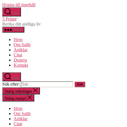
Hoppa till innehåll
Sök
5 Pelare
Berika ditt andliga liv
Meny
Hem
Om Salih
Artiklar
Citat
Donera
Kontakt
Sök
Sök efter:
Stäng sökningen
Stäng menyn
Hem
Om Salih
Artiklar
Citat