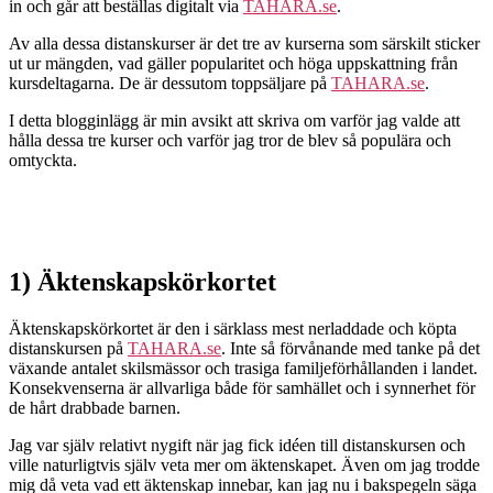
in och går att beställas digitalt via
TAHARA.se
.
Av alla dessa distanskurser är det tre av kurserna som särskilt sticker
ut ur mängden, vad gäller popularitet och höga uppskattning från
kursdeltagarna. De är dessutom toppsäljare på
TAHARA.se
.
I detta blogginlägg är min avsikt att skriva om varför jag valde att
hålla dessa tre kurser och varför jag tror de blev så populära och
omtyckta.
1) Äktenskapskörkortet
Äktenskapskörkortet är den i särklass mest nerladdade och köpta
distanskursen på
TAHARA.se
. Inte så förvånande med tanke på det
växande antalet skilsmässor och trasiga familjeförhållanden i landet.
Konsekvenserna är allvarliga både för samhället och i synnerhet för
de hårt drabbade barnen.
Jag var själv relativt nygift när jag fick idéen till distanskursen och
ville naturligtvis själv veta mer om äktenskapet. Även om jag trodde
mig då veta vad ett äktenskap innebar, kan jag nu i bakspegeln säga