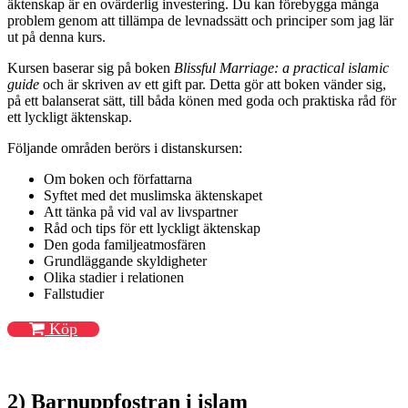
äktenskap är en ovärderlig investering. Du kan förebygga många
problem genom att tillämpa de levnadssätt och principer som jag lär
ut på denna kurs.
Kursen baserar sig på boken
Blissful Marriage: a practical islamic
guide
och är skriven av ett gift par. Detta gör att boken vänder sig,
på ett balanserat sätt, till båda könen med goda och praktiska råd för
ett lyckligt äktenskap.
Följande områden berörs i distanskursen:
Om boken och författarna
Syftet med det muslimska äktenskapet
Att tänka på vid val av livspartner
Råd och tips för ett lyckligt äktenskap
Den goda familjeatmosfären
Grundläggande skyldigheter
Olika stadier i relationen
Fallstudier
Köp
2) Barnuppfostran i islam