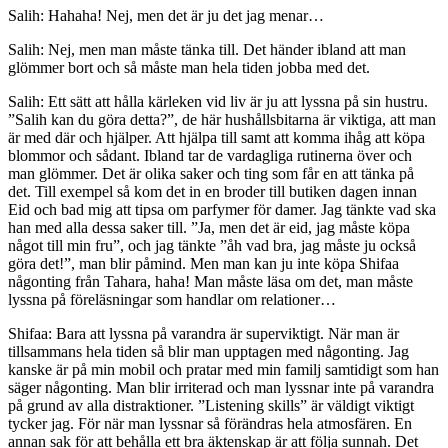
Salih: Hahaha! Nej, men det är ju det jag menar…
Salih: Nej, men man måste tänka till. Det händer ibland att man
glömmer bort och så måste man hela tiden jobba med det.
Salih: Ett sätt att hålla kärleken vid liv är ju att lyssna på sin hustru.
”Salih kan du göra detta?”, de här hushållsbitarna är viktiga, att man
är med där och hjälper. Att hjälpa till samt att komma ihåg att köpa
blommor och sådant. Ibland tar de vardagliga rutinerna över och
man glömmer. Det är olika saker och ting som får en att tänka på
det. Till exempel så kom det in en broder till butiken dagen innan
Eid och bad mig att tipsa om parfymer för damer. Jag tänkte vad ska
han med alla dessa saker till. ”Ja, men det är eid, jag måste köpa
något till min fru”, och jag tänkte ”åh vad bra, jag måste ju också
göra det!”, man blir påmind. Men man kan ju inte köpa Shifaa
någonting från Tahara, haha! Man måste läsa om det, man måste
lyssna på föreläsningar som handlar om relationer…
Shifaa: Bara att lyssna på varandra är superviktigt. När man är
tillsammans hela tiden så blir man upptagen med någonting. Jag
kanske är på min mobil och pratar med min familj samtidigt som han
säger någonting. Man blir irriterad och man lyssnar inte på varandra
på grund av alla distraktioner. ”Listening skills” är väldigt viktigt
tycker jag. För när man lyssnar så förändras hela atmosfären. En
annan sak för att behålla ett bra äktenskap är att följa sunnah. Det