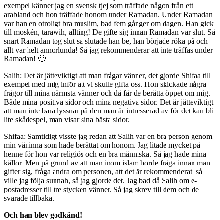
exempel känner jag en svensk tjej som träffade någon från ett
arabland och hon träffade honom under Ramadan. Under Ramadan
var han en otroligt bra muslim, bad fem gånger om dagen. Han gick
till moskén, tarawih, allting! De gifte sig innan Ramadan var slut. Så
snart Ramadan tog slut så slutade han be, han började röka på och
allt var helt annorlunda! Så jag rekommenderar att inte träffas under
Ramadan! 🙂
Salih: Det är jätteviktigt att man frågar vänner, det gjorde Shifaa till
exempel med mig inför att vi skulle gifta oss. Hon skickade några
frågor till mina närmsta vänner och då får de berätta öppet om mig.
Både mina positiva sidor och mina negativa sidor. Det är jätteviktigt
att man inte bara lyssnar på den man är intresserad av för det kan bli
lite skådespel, man visar sina bästa sidor.
Shifaa: Samtidigt visste jag redan att Salih var en bra person genom
min väninna som hade berättat om honom. Jag litade mycket på
henne för hon var religiös och en bra människa. Så jag hade mina
källor. Men på grund av att man inom islam borde fråga innan man
gifter sig, fråga andra om personen, att det är rekommenderat, så
ville jag följa sunnah, så jag gjorde det. Jag bad då Salih om e-
postadresser till tre stycken vänner. Så jag skrev till dem och de
svarade tillbaka.
Och han blev godkänd!