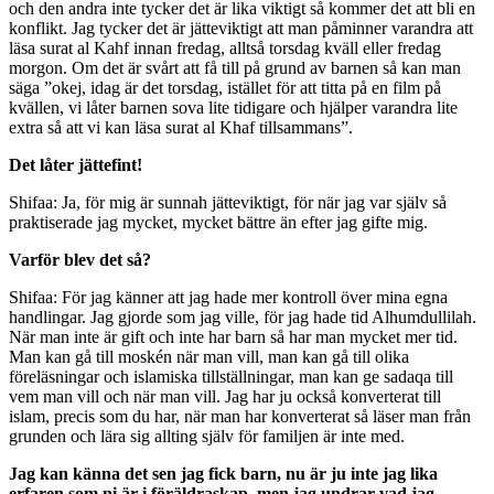
och den andra inte tycker det är lika viktigt så kommer det att bli en
konflikt. Jag tycker det är jätteviktigt att man påminner varandra att
läsa surat al Kahf innan fredag, alltså torsdag kväll eller fredag
morgon. Om det är svårt att få till på grund av barnen så kan man
säga ”okej, idag är det torsdag, istället för att titta på en film på
kvällen, vi låter barnen sova lite tidigare och hjälper varandra lite
extra så att vi kan läsa surat al Khaf tillsammans”.
Det låter jättefint!
Shifaa: Ja, för mig är sunnah jätteviktigt, för när jag var själv så
praktiserade jag mycket, mycket bättre än efter jag gifte mig.
Varför blev det så?
Shifaa: För jag känner att jag hade mer kontroll över mina egna
handlingar. Jag gjorde som jag ville, för jag hade tid Alhumdullilah.
När man inte är gift och inte har barn så har man mycket mer tid.
Man kan gå till moskén när man vill, man kan gå till olika
föreläsningar och islamiska tillställningar, man kan ge sadaqa till
vem man vill och när man vill. Jag har ju också konverterat till
islam, precis som du har, när man har konverterat så läser man från
grunden och lära sig allting själv för familjen är inte med.
Jag kan känna det sen jag fick barn, nu är ju inte jag lika
erfaren som ni är i föräldraskap, men jag undrar vad jag