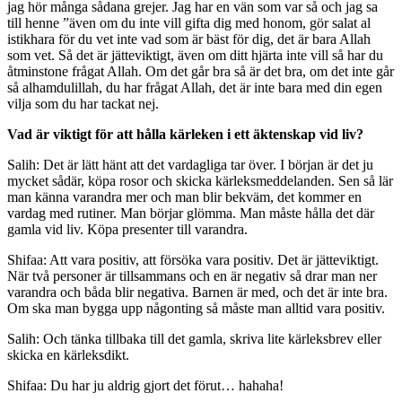
jag hör många sådana grejer. Jag har en vän som var så och jag sa
till henne ”även om du inte vill gifta dig med honom, gör salat al
istikhara för du vet inte vad som är bäst för dig, det är bara Allah
som vet. Så det är jätteviktigt, även om ditt hjärta inte vill så har du
åtminstone frågat Allah. Om det går bra så är det bra, om det inte går
så alhamdulillah, du har frågat Allah, det är inte bara med din egen
vilja som du har tackat nej.
Vad är viktigt för att hålla kärleken i ett äktenskap vid liv?
Salih: Det är lätt hänt att det vardagliga tar över. I början är det ju
mycket sådär, köpa rosor och skicka kärleksmeddelanden. Sen så lär
man känna varandra mer och man blir bekväm, det kommer en
vardag med rutiner. Man börjar glömma. Man måste hålla det där
gamla vid liv. Köpa presenter till varandra.
Shifaa: Att vara positiv, att försöka vara positiv. Det är jätteviktigt.
När två personer är tillsammans och en är negativ så drar man ner
varandra och båda blir negativa. Barnen är med, och det är inte bra.
Om ska man bygga upp någonting så måste man alltid vara positiv.
Salih: Och tänka tillbaka till det gamla, skriva lite kärleksbrev eller
skicka en kärleksdikt.
Shifaa: Du har ju aldrig gjort det förut… hahaha!