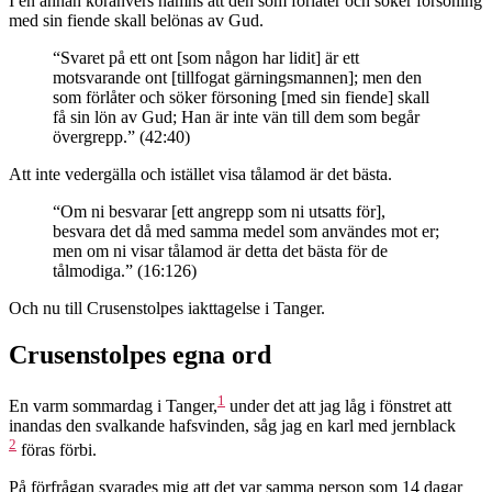
I en annan koranvers nämns att den som förlåter och söker försoning
med sin fiende skall belönas av Gud.
“Svaret på ett ont [som någon har lidit] är ett
motsvarande ont [tillfogat gärningsmannen]; men den
som förlåter och söker försoning [med sin fiende] skall
få sin lön av Gud; Han är inte vän till dem som begår
övergrepp.” (42:40)
Att inte vedergälla och istället visa tålamod är det bästa.
“Om ni besvarar [ett angrepp som ni utsatts för],
besvara det då med samma medel som användes mot er;
men om ni visar tålamod är detta det bästa för de
tålmodiga.” (16:126)
Och nu till Crusenstolpes iakttagelse i Tanger.
Crusenstolpes egna ord
1
En varm sommardag i Tanger,
under det att jag låg i fönstret att
inandas den svalkande hafsvinden, såg jag en karl med jernblack
2
föras förbi.
På förfrågan svarades mig att det var samma person som 14 dagar