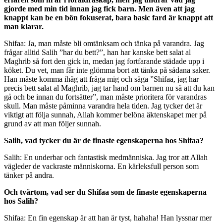
gjorde med min tid innan jag fick barn. Men även att jag
knappt kan be en bön fokuserat, bara basic fard är knappt att
man klarar.
Shifaa: Ja, man måste bli omtänksam och tänka på varandra. Jag
frågar alltid Salih ”har du bett?”, han har kanske bett salat al
Maghrib så fort den gick in, medan jag fortfarande städade upp i
köket. Du vet, man får inte glömma bort att tänka på sådana saker.
Han måste komma ihåg att fråga mig och säga ”Shifaa, jag har
precis bett salat al Maghrib, jag tar hand om barnen nu så att du kan
gå och be innan du fortsätter”, man måste prioritera för varandras
skull. Man måste påminna varandra hela tiden. Jag tycker det är
viktigt att följa sunnah, Allah kommer belöna äktenskapet mer på
grund av att man följer sunnah.
Salih, vad tycker du är de finaste egenskaperna hos Shifaa?
Salih: En underbar och fantastisk medmänniska. Jag tror att Allah
vägleder de vackraste människorna. En kärleksfull person som
tänker på andra.
Och tvärtom, vad ser du Shifaa som de finaste egenskaperna
hos Salih?
Shifaa: En fin egenskap är att han är tyst, hahaha! Han lyssnar mer