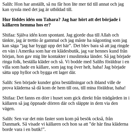
Salih: Hon har anställt, så nu får hon lite mer tid till annat och jag
kan syssla med det jag är utbildad till.
Hur föddes idén om Tahara? Jag har hört att det började i
källaren hemma hos er?
Shifaa: Själva idén kom spontant. Jag gjorde dua till Allah och
tänkte, jag är trettio år gammal och jag måste ha någonting som jag
kan säga ”jag har byggt upp det här”. Det blev bara så att jag ringde
en vän i Amerika som har en klädesbutik, jag var hennes kund från
början, hon gav mig lite kontakter i muslimska länder. Så jag började
ringa folk, beställa kläder och så. Vi bodde med Salihs föräldrar i en
villa som hade en källare, som jag tog över helt, haha! Jag började
sätta upp hyllor och bygga ett lager där.
Salih: Sen började kunder göra beställningar och ibland ville de
prova kläderna så då kom de hem till oss, till mina föräldrar, haha!
Shifaa: Det fanns en dörr i huset som gick direkt från trädgården in i
källaren så jag öppnade dörren där och släppte in dem via den
vägen.
Salih: Sen var det min faster som kom på besök också, från
Danmark. Så visade vi källaren och hon sa att ”de här fina kläderna
borde vara i en butik!”.