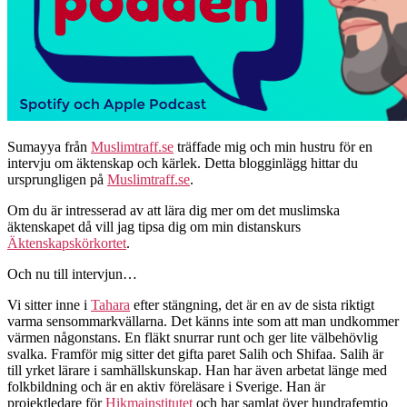
Sumayya från
Muslimtraff.se
träffade mig och min hustru för en
intervju om äktenskap och kärlek. Detta blogginlägg hittar du
ursprungligen på
Muslimtraff.se
.
Om du är intresserad av att lära dig mer om det muslimska
äktenskapet då vill jag tipsa dig om min distanskurs
Äktenskapskörkortet
.
Och nu till intervjun…
Vi sitter inne i
Tahara
efter stängning, det är en av de sista riktigt
varma sensommarkvällarna. Det känns inte som att man undkommer
värmen någonstans. En fläkt snurrar runt och ger lite välbehövlig
svalka. Framför mig sitter det gifta paret Salih och Shifaa. Salih är
till yrket lärare i samhällskunskap. Han har även arbetat länge med
folkbildning och är en aktiv föreläsare i Sverige. Han är
projektledare för
Hikmainstitutet
och har samlat över hundrafemtio