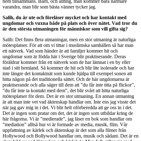
hem tillsammans. Barn, och allting, man kommer bara närmare
varandra, man blir som bästa vänner tycker jag.
Salih, du är ute och föreläser mycket och har kontakt med
ungdomar och vuxna både på plats och över nätet. Vad tror du
är den största utmaningen för människor som vill gifta sig?
Salih: Det finns flera utmaningar, men en stor utmaning är naturliga
mötesplatser. För att om vi tittar i muslimska samhällen så har man
ett nätverk. Vad som händer är att familjer kommer hit och
ungdomar som är födda här i Sverige blir praktiserande. Deras
föräldrar kommer från ett nätverk som de har lämnat i en by eller
stad i sitt hemland. Så kommer de hit och blir lite isolerade och har
inte längre det kontaktnät som kunde hjälpa till exempel sonen att
hitta någon på det traditionella sättet. Och de här ungdomarna är
praktiserande och alla säger till dem att ”du får inte titta på flickor”,
”du får inte ta kontakt med dem”, det blir svårt att hitta naturliga
mötesplatser för dem. Det är en stor utmaning. En annan utmaning
är att man inte vet vad äktenskap handlar om. Inte ens jag visste det
när jag gav mig in i det. Vi blir helt oförberedda att ge oss in i det.
Det är ingen som pratar om det, det är ingen som utbildar kring de
här frågorna. Vi är ”medierade”, jag läser en bok som handlar om
”mediation” alltså hur vi är formade av media, musik, film. Vår
uppfattning av kärlek och äktenskap är det som alla filmer från
Hollywood och Bollywood handlar om, musik och sådant. Det är en