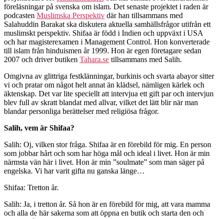
föreläsningar på svenska om islam. Det senaste projektet i raden är
podcasten
Muslimska Perspektiv
där han tillsammans med
Salahuddin Barakat ska diskutera aktuella samhällsfrågor utifrån ett
muslimskt perspektiv. Shifaa är född i Indien och uppväxt i USA
och har magisterexamen i Management Control. Hon konverterade
till islam från hinduismen år 1999. Hon är egen företagare sedan
2007 och driver butiken
Tahara.se
tillsammans med Salih.
Omgivna av glittriga festklänningar, burkinis och svarta abayor sitter
vi och pratar om något helt annat än klädsel, nämligen kärlek och
äktenskap. Det var lite speciellt att intervjua ett gift par och intervjun
blev full av skratt blandat med allvar, vilket det lätt blir när man
blandar personliga berättelser med religiösa frågor.
Salih, vem är Shifaa?
Salih: Oj, vilken stor fråga. Shifaa är en förebild för mig. En person
som jobbar hårt och som har höga mål och ideal i livet. Hon är min
närmsta vän här i livet. Hon är min ”soulmate” som man säger på
engelska. Vi har varit gifta nu ganska länge…
Shifaa: Tretton år.
Salih: Ja, i tretton år. Så hon är en förebild för mig, att vara mamma
och alla de här sakerna som att öppna en butik och starta den och