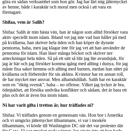
göra en sådan verksamhet som hon gör. Jag har lärt mig jättemycket
av henne, både i karaktär och moral men också i att vara en
företagare.
Shifaa, vem är Salih?
Shifaa: Salih är min bästa vän, han är någon som alltid försöker vara
aktiv speciellt inom islam. Ibland vet jag inte vad han håller på med
på kvällarna, han skriver hela tiden och han köper de dyraste
pennorna, haha, men jag klagar inte för jag vet att han använder de
pennorna för islam. Han läser många böcker och skriver ner
anteckningar hela tiden. Så på ett sätt så blir jag lite avundsjuk, för
jag är här och jag försöker komma igång med allting i dunya, för jag
måste fixa saker hemma och allting med barnen, medan han sitter på
kvällarna och förbereder för sin akhira. Kvinnor har en annan roll,
de har mycket mer ansvar. Men alhamdulillah. Salih har en karaktär
som en ”riktig svensk”, haha – no offense. Vilket jag tycker är bra,
ödmjukhet, att försöka undvika konflikter och sådant, det är bara ett
plus och det är även bra inom islam.
Ni har varit gifta i tretton år, hur träffades ni?
Shifaa: Vi träffades genom en gemensam vän. Hon bor i Amerika
och vi umgicks jättemycket tillsammans, vi var i moskén
tillsammans, vi körde till Washington DC när det var protester där
för Gaza. Vi var mycket goda vänner. Jag visste inte att hon hade