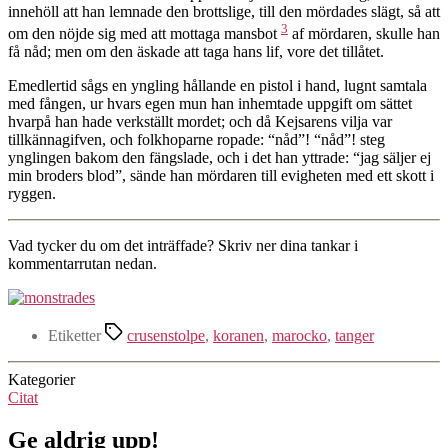
innehöll att han lemnade den brottslige, till den mördades slägt, så att
3
om den nöjde sig med att mottaga mansbot
af mördaren, skulle han
få nåd; men om den äskade att taga hans lif, vore det tillåtet.
Emedlertid sågs en yngling hållande en pistol i hand, lugnt samtala
med fången, ur hvars egen mun han inhemtade uppgift om sättet
hvarpå han hade verkställt mordet; och då Kejsarens vilja var
tillkännagifven, och folkhoparne ropade: “nåd”! “nåd”! steg
ynglingen bakom den fängslade, och i det han yttrade: “jag säljer ej
min broders blod”, sände han mördaren till evigheten med ett skott i
ryggen.
Vad tycker du om det inträffade? Skriv ner dina tankar i
kommentarrutan nedan.
Etiketter
crusenstolpe
,
koranen
,
marocko
,
tanger
Kategorier
Citat
Ge aldrig upp!