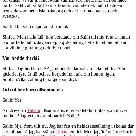
träffat Salih, alltså lärt känna honom via internet. Salih hade en
hemsida som hette islamska.org och det var på engelska och
svenska.
Salih: Det var en sporadisk kontakt.
Shifaa: Men i alla fall, hon berättade om Salih till mig fyra år innan
jag träffade Salih. Jag sa nej, jag ska aldrig flytta till ett annat land,
jag vill inte gifta mig och flytta bort.
Var bodde du då?
Shifaa: Jag bodde i USA, jag bodde där nästan hela mitt liv. Sen
gick det fyra år till och så började hon tala om honom igen.
SubhanAllah, allting bara gick smidigt.
Och ni har barn tillsammans?
Salih: Yes.
Nu driver ni
Tahara
tillsammans, eller är det du Shifaa som driver
butiken? Jag vet att du jobbar här Salih?
Salih: Nja, fram tills nu. Jag har fått en heltidsanställning i skolan där
jag jobbar, så jag har släppt
Tahara
en del. Men jag är ändå med och