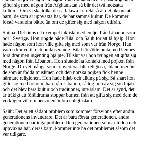
gifter sig med någon från Afghanistan så blir det två motsatta
kulturer. Om vi ska tolka dessa fatawa korrekt så är det liksom att
barn, de som är uppväxta här, de har samma kultur. De kommer
förstå varandra bättre än om de gifter sig med någon utifrån.
Shifaa: Det finns ett exempel faktiskt med en tjej från Libanon som
bor i Sverige. Hon ringde både Bilal och Salih för att få hjälp. Hon
hade någon som hon ville gifta sig med som var från Norge. Han
var en konvertit och praktiserande. Bilal försökte prata med hennes
föräldrar men ingenting hjälpte. Tillslut var hon tvungen att gifta sig
med någon från Libanon. Hon slutade ha kontakt med pojken från
Norge. Du vet många som konverterar blir religiösa, ibland mer än
de som är födda muslimer, och den norska pojken fick henne
närmare religionen. Hon hade hijab och allting på sig. Så snart hon
gifte sig med honom, han från Libanon, så tog hon av sig sin hijab
och det blev bara kultur och traditioner, inte islam. Det är synd, det
är tråkigt att föräldrarna stoppar barnen från att gifta sig med dem de
verkligen vill om personen är bra enligt islam.
Salih: Det är ett sådant problem som kommer försvinna efter andra
generationens invandrare. Det är bara första generationen, andra
generationen har inga problem. Den generationen som är födda och
uppvuxna här, deras barn, kommer inte ha det problemet såsom det
var tidigare.