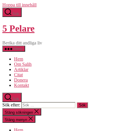
Hoppa till innehåll
Sök
5 Pelare
Berika ditt andliga liv
Meny
Hem
Om Salih
Artiklar
Citat
Donera
Kontakt
Sök
Sök efter:
Stäng sökningen
Stäng menyn
Hem