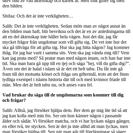
skev bild av vad äktenskap och kärlek är. Men folk gifter sig med
den bilden.
Shifaa: Och det är inte verkligheten…
Salih: Det är inte verkligheten. Sedan möts man av något annat än
den bilden man haft, blir besvikna och det är en av anledningarna till
att en del äktenskap inte håller hela vägen. Just det där, jag får
mycket frågor från ungdomar som vill gifta sig. De vet inte hur det
ska gå tillväga för att gifta sig. Hur ska jag hitta någon? Jag kommer
ihåg, för jag har varit i samma sits. Vem ska jag vända mig till? Vem
kan jag prata med? Så pratar man med någon imam, och han har inte
tid. Ska man bara gå upp till en tjej och säga ”hej, vill du gifta dig?”.
Även om det är halal i islam så är det ett helt tabu. Du får inte gå
fram till det motsatta könet och fråga om giftermål, trots att det finns
tydliga exempel i islams historia där till och med kvinnor friade till
män. Men det är helt tabu nu, och anses vara fel.
Vad brukar du säga till de ungdomarna som kommer till dig
och frågar?
Salih: Alltså, jag försöker hjälpa dem. Ber dem ge mig lite tid så att
jag kan kolla med min fru. Ser om hon känner någon i passande
ålder och sådär. Vi försöker matcha, och vi har lyckats några gånger,
en eller två, tre stycken. Sen är det ju inte alltid att man lyckas, men
man försöker hjälpa till. Sen när man går till föreläsningar så säger