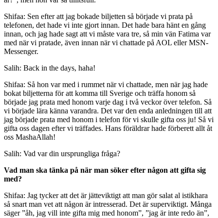
Shifaa: Sen efter att jag bokade biljetten så började vi prata på
telefonen, det hade vi inte gjort innan. Det hade bara hänt en gång
innan, och jag hade sagt att vi måste vara tre, så min vän Fatima var
med när vi pratade, även innan när vi chattade på AOL eller MSN-
Messenger.
Salih: Back in the days, haha!
Shifaa: Så hon var med i rummet när vi chattade, men när jag hade
bokat biljetterna för att komma till Sverige och träffa honom så
började jag prata med honom varje dag i två veckor över telefon. Så
vi började lära känna varandra. Det var den enda anledningen till att
jag började prata med honom i telefon för vi skulle gifta oss ju! Så vi
gifta oss dagen efter vi träffades. Hans föräldrar hade förberett allt åt
oss MashaAllah!
Salih: Vad var din ursprungliga fråga?
Vad man ska tänka på när man söker efter någon att gifta sig
med?
Shifaa: Jag tycker att det är jätteviktigt att man gör salat al istikhara
så snart man vet att någon är intresserad. Det är superviktigt. Många
säger ”åh, jag vill inte gifta mig med honom”, ”jag är inte redo än”,