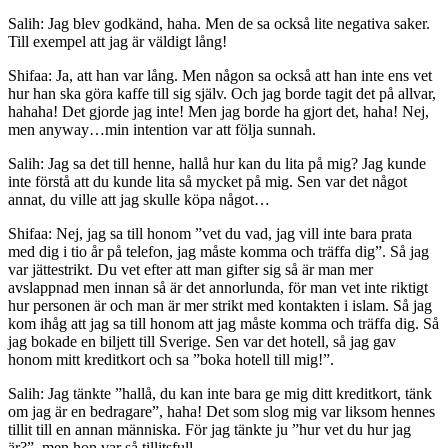
Salih: Jag blev godkänd, haha. Men de sa också lite negativa saker.
Till exempel att jag är väldigt lång!
Shifaa: Ja, att han var lång. Men någon sa också att han inte ens vet
hur han ska göra kaffe till sig själv. Och jag borde tagit det på allvar,
hahaha! Det gjorde jag inte! Men jag borde ha gjort det, haha! Nej,
men anyway…min intention var att följa sunnah.
Salih: Jag sa det till henne, hallå hur kan du lita på mig? Jag kunde
inte förstå att du kunde lita så mycket på mig. Sen var det något
annat, du ville att jag skulle köpa något…
Shifaa: Nej, jag sa till honom ”vet du vad, jag vill inte bara prata
med dig i tio år på telefon, jag måste komma och träffa dig”. Så jag
var jättestrikt. Du vet efter att man gifter sig så är man mer
avslappnad men innan så är det annorlunda, för man vet inte riktigt
hur personen är och man är mer strikt med kontakten i islam. Så jag
kom ihåg att jag sa till honom att jag måste komma och träffa dig. Så
jag bokade en biljett till Sverige. Sen var det hotell, så jag gav
honom mitt kreditkort och sa ”boka hotell till mig!”.
Salih: Jag tänkte ”hallå, du kan inte bara ge mig ditt kreditkort, tänk
om jag är en bedragare”, haha! Det som slog mig var liksom hennes
tillit till en annan människa. För jag tänkte ju ”hur vet du hur jag
är?”, men hon var så tillitsfull.