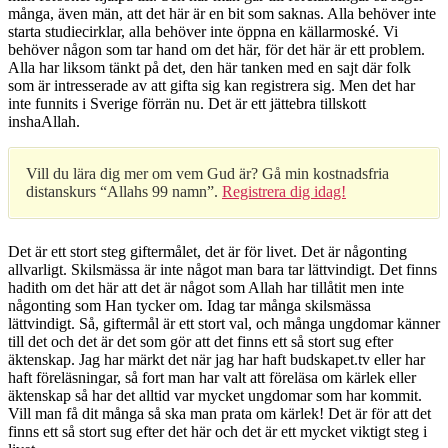
många, även män, att det här är en bit som saknas. Alla behöver inte
starta studiecirklar, alla behöver inte öppna en källarmoské. Vi
behöver någon som tar hand om det här, för det här är ett problem.
Alla har liksom tänkt på det, den här tanken med en sajt där folk
som är intresserade av att gifta sig kan registrera sig. Men det har
inte funnits i Sverige förrän nu. Det är ett jättebra tillskott
inshaAllah.
Vill du lära dig mer om vem Gud är? Gå min kostnadsfria
distanskurs “Allahs 99 namn”.
Registrera dig idag!
Det är ett stort steg giftermålet, det är för livet. Det är någonting
allvarligt. Skilsmässa är inte något man bara tar lättvindigt. Det finns
hadith om det här att det är något som Allah har tillåtit men inte
någonting som Han tycker om. Idag tar många skilsmässa
lättvindigt. Så, giftermål är ett stort val, och många ungdomar känner
till det och det är det som gör att det finns ett så stort sug efter
äktenskap. Jag har märkt det när jag har haft budskapet.tv eller har
haft föreläsningar, så fort man har valt att föreläsa om kärlek eller
äktenskap så har det alltid var mycket ungdomar som har kommit.
Vill man få dit många så ska man prata om kärlek! Det är för att det
finns ett så stort sug efter det här och det är ett mycket viktigt steg i