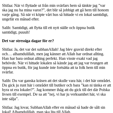
Shifaa: När vi flyttade ut från min svärfars hem så tänkte jag ”var
ska jag nu ha mina varor?”, det blir så jobbigt att gå hem till honom
varje gång. Så när vi köpte vårt hus så hittade vi en lokal samtidigt,
ungefär en månad efter.
Salih: Samtidigt, att flytta till ett nytt ställe och öppna butik
samtidigt, puuuh!
Det var stressiga dagar för er?
Shifaa: Ja, det var det subhanAllah! Jag blev gravid direkt efter
och… alhamdulillah, men jag känner att Allah har ordnat allting.
Han har bara ordnat allting perfekt. Han visste exakt vad jag
behövde. När vi hittade lokalen så kände jag att jag var tvungen att
öppna en butik, för jag kunde inte fortsätta att ta folk hem till min
svärfar.
Salih: Du var ganska kräsen att det skulle vara här, i det här området.
Du gick ju runt här i området till butiker och bara ”kan ni tänka er att
hyra ut era lokaler?”. Jag kommer ihåg att du gick till det där Polska
livsen till exempel. De sa att ”nej, vi har ju verksamhet här, vi ska
inte sälja”.
Shifaa: Jag lovar, SubhanAllah efter en månad så hade de sålt sin
lokal! Alhamdulillah, man ska lita till Allah.