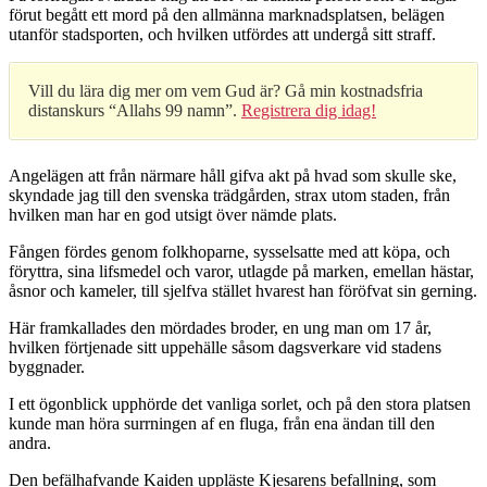
förut begått ett mord på den allmänna marknadsplatsen, belägen
utanför stadsporten, och hvilken utfördes att undergå sitt straff.
Vill du lära dig mer om vem Gud är? Gå min kostnadsfria
distanskurs “Allahs 99 namn”.
Registrera dig idag!
Angelägen att från närmare håll gifva akt på hvad som skulle ske,
skyndade jag till den svenska trädgården, strax utom staden, från
hvilken man har en god utsigt över nämde plats.
Fången fördes genom folkhoparne, sysselsatte med att köpa, och
föryttra, sina lifsmedel och varor, utlagde på marken, emellan hästar,
åsnor och kameler, till sjelfva stället hvarest han föröfvat sin gerning.
Här framkallades den mördades broder, en ung man om 17 år,
hvilken förtjenade sitt uppehälle såsom dagsverkare vid stadens
byggnader.
I ett ögonblick upphörde det vanliga sorlet, och på den stora platsen
kunde man höra surrningen af en fluga, från ena ändan till den
andra.
Den befälhafvande Kaiden uppläste Kjesarens befallning, som