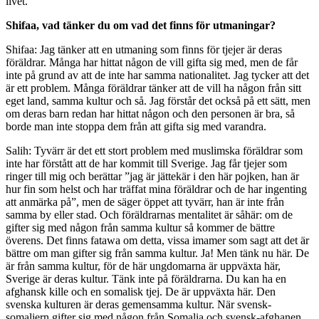
livet.
Shifaa, vad tänker du om vad det finns för utmaningar?
Shifaa: Jag tänker att en utmaning som finns för tjejer är deras
föräldrar. Många har hittat någon de vill gifta sig med, men de får
inte på grund av att de inte har samma nationalitet. Jag tycker att det
är ett problem. Många föräldrar tänker att de vill ha någon från sitt
eget land, samma kultur och så. Jag förstår det också på ett sätt, men
om deras barn redan har hittat någon och den personen är bra, så
borde man inte stoppa dem från att gifta sig med varandra.
Salih: Tyvärr är det ett stort problem med muslimska föräldrar som
inte har förstått att de har kommit till Sverige. Jag får tjejer som
ringer till mig och berättar ”jag är jättekär i den här pojken, han är
hur fin som helst och har träffat mina föräldrar och de har ingenting
att anmärka på”, men de säger öppet att tyvärr, han är inte från
samma by eller stad. Och föräldrarnas mentalitet är såhär: om de
gifter sig med någon från samma kultur så kommer de bättre
överens. Det finns fatawa om detta, vissa imamer som sagt att det är
bättre om man gifter sig från samma kultur. Ja! Men tänk nu här. De
är från samma kultur, för de här ungdomarna är uppväxta här,
Sverige är deras kultur. Tänk inte på föräldrarna. Du kan ha en
afghansk kille och en somalisk tjej. De är uppväxta här. Den
svenska kulturen är deras gemensamma kultur. När svensk-
somaliern gifter sig med någon från Somalia och svensk-afghanen