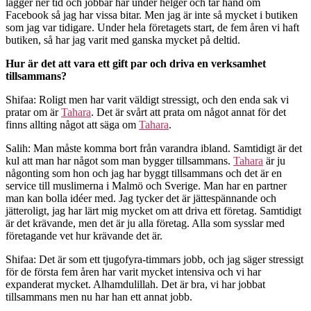
lägger ner tid och jobbar här under helger och tar hand om
Facebook så jag har vissa bitar. Men jag är inte så mycket i butiken
som jag var tidigare. Under hela företagets start, de fem åren vi haft
butiken, så har jag varit med ganska mycket på deltid.
Hur är det att vara ett gift par och driva en verksamhet
tillsammans?
Shifaa: Roligt men har varit väldigt stressigt, och den enda sak vi
pratar om är
Tahara
. Det är svårt att prata om något annat för det
finns allting något att säga om
Tahara
.
Salih: Man måste komma bort från varandra ibland. Samtidigt är det
kul att man har något som man bygger tillsammans.
Tahara
är ju
någonting som hon och jag har byggt tillsammans och det är en
service till muslimerna i Malmö och Sverige. Man har en partner
man kan bolla idéer med. Jag tycker det är jättespännande och
jätteroligt, jag har lärt mig mycket om att driva ett företag. Samtidigt
är det krävande, men det är ju alla företag. Alla som sysslar med
företagande vet hur krävande det är.
Shifaa: Det är som ett tjugofyra-timmars jobb, och jag säger stressigt
för de första fem åren har varit mycket intensiva och vi har
expanderat mycket. Alhamdulillah. Det är bra, vi har jobbat
tillsammans men nu har han ett annat jobb.