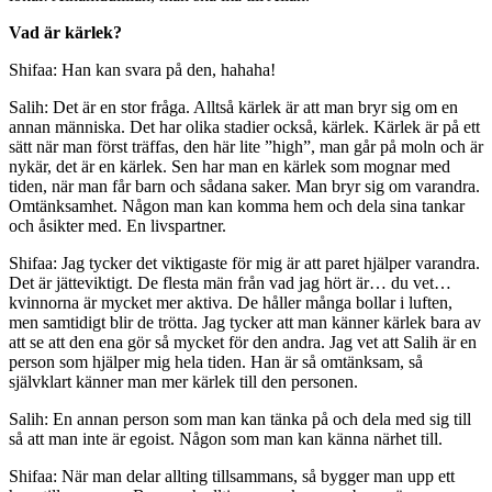
Vad är kärlek?
Shifaa: Han kan svara på den, hahaha!
Salih: Det är en stor fråga. Alltså kärlek är att man bryr sig om en
annan människa. Det har olika stadier också, kärlek. Kärlek är på ett
sätt när man först träffas, den här lite ”high”, man går på moln och är
nykär, det är en kärlek. Sen har man en kärlek som mognar med
tiden, när man får barn och sådana saker. Man bryr sig om varandra.
Omtänksamhet. Någon man kan komma hem och dela sina tankar
och åsikter med. En livspartner.
Shifaa: Jag tycker det viktigaste för mig är att paret hjälper varandra.
Det är jätteviktigt. De flesta män från vad jag hört är… du vet…
kvinnorna är mycket mer aktiva. De håller många bollar i luften,
men samtidigt blir de trötta. Jag tycker att man känner kärlek bara av
att se att den ena gör så mycket för den andra. Jag vet att Salih är en
person som hjälper mig hela tiden. Han är så omtänksam, så
självklart känner man mer kärlek till den personen.
Salih: En annan person som man kan tänka på och dela med sig till
så att man inte är egoist. Någon som man kan känna närhet till.
Shifaa: När man delar allting tillsammans, så bygger man upp ett