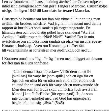
I en av fotnoterna till hans inledning återberättar Crusenstolpe en
intressant iakttagelse som han gör i Tanger i Marocko. Crusenstolpe
utsågs nämligen 1842 till konsulatsekreterare i Marocko.
Crusenstolpe berättar om hur han blir vittne till hur en ung man
avrättar sin broders mördare. Vad jag fann intressant med denna
rapport är hur folket som samlats på torget reagerade. En
hämndlysten och blodtörstig pöbel hade skanderat “Avrätta!
Avrätta!” Istället ropar de “Nåd! Nåd!”. Varför? Det är min
övertygelse om att folket som samlats på plats var inspirerade av
Koranens budskap. Även om Koranen ger offret rätt
till vedergällning är förlåtelsen mer gudfruktig och ärofull.
I Koranen omnämns “öga för öga” men med tillägget att de som
förlåter kan få Guds förlåtelse.
“Och i denna [Tora] föreskrev Vi för dem att ett liv
[skall tas] för varje liv [som spills] och ett öga för ett
öga och en näsa för en näsa och ett öra för ett öra och
en tand för en tand och för varje sår ett motsvarande sår.
Men den som för Guds skull vill förlåta [och avstå från
hämnd] kan få förlåtelse [för egen synd]. Ja, de som
inte dömer i enlighet med vad Gud har uppenbarat
begår orätt mot sig själva.” (5:45)