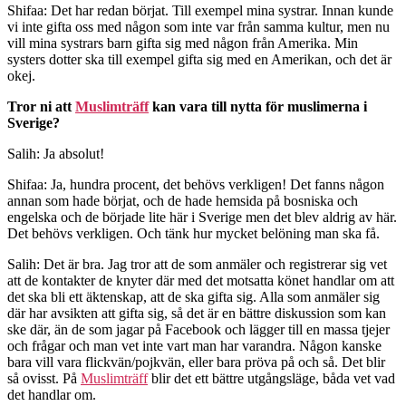
Shifaa: Det har redan börjat. Till exempel mina systrar. Innan kunde
vi inte gifta oss med någon som inte var från samma kultur, men nu
vill mina systrars barn gifta sig med någon från Amerika. Min
systers dotter ska till exempel gifta sig med en Amerikan, och det är
okej.
Tror ni att
Muslimträff
kan vara till nytta för muslimerna i
Sverige?
Salih: Ja absolut!
Shifaa: Ja, hundra procent, det behövs verkligen! Det fanns någon
annan som hade börjat, och de hade hemsida på bosniska och
engelska och de började lite här i Sverige men det blev aldrig av här.
Det behövs verkligen. Och tänk hur mycket belöning man ska få.
Salih: Det är bra. Jag tror att de som anmäler och registrerar sig vet
att de kontakter de knyter där med det motsatta könet handlar om att
det ska bli ett äktenskap, att de ska gifta sig. Alla som anmäler sig
där har avsikten att gifta sig, så det är en bättre diskussion som kan
ske där, än de som jagar på Facebook och lägger till en massa tjejer
och frågar och man vet inte vart man har varandra. Någon kanske
bara vill vara flickvän/pojkvän, eller bara pröva på och så. Det blir
så ovisst. På
Muslimträff
blir det ett bättre utgångsläge, båda vet vad
det handlar om.