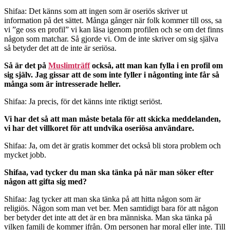
Shifaa: Det känns som att ingen som är oseriös skriver ut
information på det sättet. Många gånger när folk kommer till oss, sa
vi ”ge oss en profil” vi kan läsa igenom profilen och se om det finns
någon som matchar. Så gjorde vi. Om de inte skriver om sig själva
så betyder det att de inte är seriösa.
Så är det på
Muslimträff
också, att man kan fylla i en profil om
sig själv. Jag gissar att de som inte fyller i någonting inte får så
många som är intresserade heller.
Shifaa: Ja precis, för det känns inte riktigt seriöst.
Vi har det så att man måste betala för att skicka meddelanden,
vi har det villkoret för att undvika oseriösa användare.
Shifaa: Ja, om det är gratis kommer det också bli stora problem och
mycket jobb.
Shifaa, vad tycker du man ska tänka på när man söker efter
någon att gifta sig med?
Shifaa: Jag tycker att man ska tänka på att hitta någon som är
religiös. Någon som man vet ber. Men samtidigt bara för att någon
ber betyder det inte att det är en bra människa. Man ska tänka på
vilken familj de kommer ifrån. Om personen har moral eller inte. Till