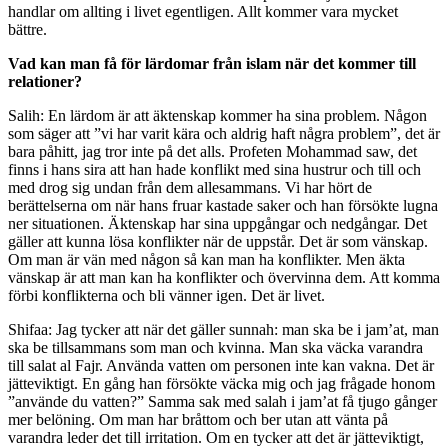
handlar om allting i livet egentligen. Allt kommer vara mycket
bättre.
Vad kan man få för lärdomar från islam när det kommer till
relationer?
Salih: En lärdom är att äktenskap kommer ha sina problem. Någon
som säger att ”vi har varit kära och aldrig haft några problem”, det är
bara påhitt, jag tror inte på det alls. Profeten Mohammad saw, det
finns i hans sira att han hade konflikt med sina hustrur och till och
med drog sig undan från dem allesammans. Vi har hört de
berättelserna om när hans fruar kastade saker och han försökte lugna
ner situationen. Äktenskap har sina uppgångar och nedgångar. Det
gäller att kunna lösa konflikter när de uppstår. Det är som vänskap.
Om man är vän med någon så kan man ha konflikter. Men äkta
vänskap är att man kan ha konflikter och övervinna dem. Att komma
förbi konflikterna och bli vänner igen. Det är livet.
Shifaa: Jag tycker att när det gäller sunnah: man ska be i jam’at, man
ska be tillsammans som man och kvinna. Man ska väcka varandra
till salat al Fajr. Använda vatten om personen inte kan vakna. Det är
jätteviktigt. En gång han försökte väcka mig och jag frågade honom
”använde du vatten?” Samma sak med salah i jam’at få tjugo gånger
mer belöning. Om man har bråttom och ber utan att vänta på
varandra leder det till irritation. Om en tycker att det är jätteviktigt,